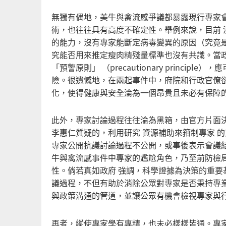
無獨有偶地，美牛與禽流感爭議都暴露現行專家
術，也往往具有高度不確定性。舉例來說，目前
的能力，沒有專家能斷定病毒變異的原因（究竟
究能否用來推定瘦肉精殘量標準也沒有共識。當
「預警原則」 （precautionary princ
險。很遺憾地，在兩起事件中，府院和行政官僚
化，使得健康與安全淪為一個昂貴且未必有保障
此外，專家討論過程往往淪為黑箱，由官方片面
李惠仁質疑的，利用研究 資源補助來箝制專家 
專家公開抗議討論過程不公開，或事後表示會議
牛與禽流感事件中專家的尷尬角色，乃至前防檢
性。倘若真如政府 強調，科學證據為決策的重
議過程，不但有助於消除公眾對專家是否秉持專
與政策溝通的管道，並讓公眾有機會檢視專家與
再者，縱使專家學有專精，也未必樣樣皆通。專