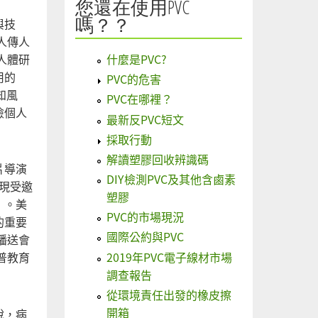
您還在使用PVC
嗎？？
與技
人傳人
人體研
什麼是PVC?
用的
PVC的危害
知風
PVC在哪裡？
險個人
最新反PVC短文
採取行動
解讀塑膠回收辨識碼
片導演
DIY檢測PVC及其他含鹵素
現受邀
塑膠
」。美
PVC的市場現況
的重要
國際公約與PVC
播送會
2019年PVC電子線材市場
普教育
調查報告
從環境責任出發的橡皮擦
開箱
說，病