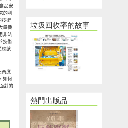
食品安
來的利
的技術
垃圾回收率的故事
大量養
用非法
於技術
更應該
在高度
，如何
面對的
熱門出版品