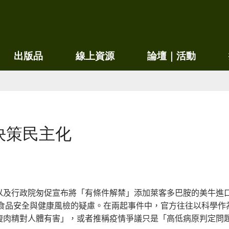
移
至
主
內
出版品
線上資源
論壇｜活動
容
決策民主化
以及行政院匆促宣布將「有條件解禁」添加萊客多巴胺的美牛進
對食品安全與健康風檢的疑慮。在兩起事件中，官方往往以科學作
瘦肉精對人體有害」，或者推稱疫情爭議只是「高低病原判定問