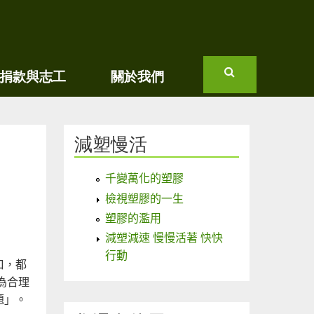
捐款與志工
關於我們
搜
尋
減塑慢活
千變萬化的塑膠
檢視塑膠的一生
塑膠的濫用
減塑減速 慢慢活著 快快
行動
口，都
為合理
題」。