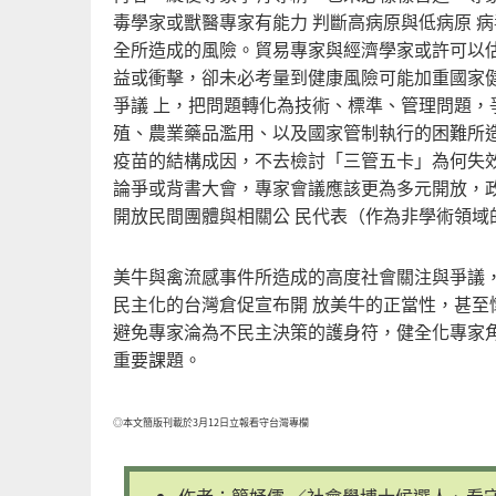
毒學家或獸醫專家有能力 判斷高病原與低病原 
全所造成的風險。貿易專家與經濟學家或許可以估
益或衝擊，卻未必考量到健康風險可能加重國家
爭議 上，把問題轉化為技術、標準、管理問題
殖、農業藥品濫用、以及國家管制執行的困難所
疫苗的結構成因，不去檢討「三管五卡」為何失
論爭或背書大會，專家會議應該更為多元開放，
開放民間團體與相關公 民代表（作為非學術領
美牛與禽流感事件所造成的高度社會關注與爭議
民主化的台灣倉促宣布開 放美牛的正當性，甚
避免專家淪為不民主決策的護身符，健全化專家角
重要課題。
◎本文簡版刊載於3月12日立報看守台灣專欄
作者：簡妤儒 ／社會學博士候選人、看