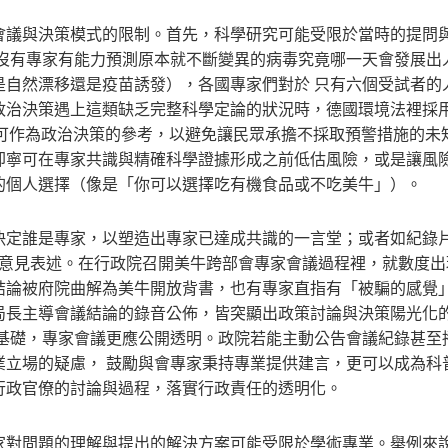
會議與決策模式的限制。首先，科學研究可能受限於當時的提問
 沒有專家有能力預測原本就不斷變異的病毒究竟哪一天會發展出
是自然漂移還是疫苗誘發），各國專家們對於 只有六個受試者的
政治決策遇上這類缺乏完整科學定論的狀況時，德國環境法裡採
iple），應可作為政治決策的參考，以避免讓民眾承擔不採取預警措施的未
卻寧可在專家共識與精確科學證據形成之前低估風險，或是讓風
的個人選擇（像是「你可以選擇吃有機食品或不吃美牛」）。
決定誰是專家，以塑造出專家已達成共識的一言堂；或者如紀錄
的意見表述。在行政院召開美牛跨部會專家會議過程裡，就數度出
結論被府院曲解為美牛開放背書，也有專家直指有「被騙的感覺
局長主導會議結論的錄音公佈，皆突顯出政策討論與決策陽光化
要基礎，專家會議更應公開透明。政院若能主動公告會議紀錄甚至
業立場的疑慮， 鼓勵與會專家秉持專業提供建言，更可以成為科
行政官僚的討論與過程，落實行政責任的透明化。
家對問題的理解與提出的解決方案可能受限於學術專業。舉例來