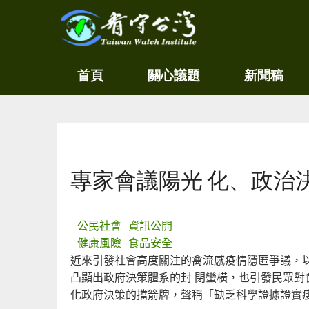
關
看守
首頁
關心議題
新聞稿
心
台灣
環
境
Taiwan
尊
Watch
重
生
您在這裡
命
看
專家會議陽光 化、政治
守
台
灣
永
公民社會
資訊公開
續
健康風險
食品安全
家
近來引發社會高度關注的禽流感疫情隱匿爭議，
園
凸顯出政府決策體系的封 閉蠻橫，也引發民眾
化政府決策的擋箭牌，聲稱「缺乏科學證據證實