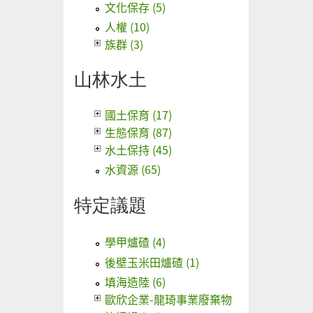
文化保存 (5)
人權 (10)
族群 (3)
山林水土
國土保育 (17)
生態保育 (87)
水土保持 (45)
水資源 (65)
特定議題
學甲爐碴 (4)
後壁玉米田爐碴 (1)
填海造陸 (6)
歐欣企業-龍琦事業廢棄物