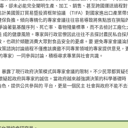
病毒，卻未必能完全闡明生產、加工、銷售、甚至跨國運送過程對
計美國簽訂貿易暨投資框架協議 （TIFA）對國家進出口產業帶
健保負擔。傾向專精化的專家會議往往容易導致將焦點放在狹隘
，爭論著氨基酸序列、死亡率、毒物殘量標準，而不去檢討工廠化
造 成的健康風險。專家與行政官僚因此往往不去探討農民私自採
效，也疏於傾聽消費大眾對食品安全的憂慮。要 避免專家會議淪
政策諮詢討論過程不僅應該廣邀不同專業領域的專家提供意見，
域的專家）一同參與討論，積極尋求專業與社會共識。
，暴露了現行政府決策模式與專家會議的限制。不少民眾都質疑
至懷疑起政府與專家的誠信。當政府越來越強調決策的科學基礎時
色，提供公共參與的 平台，更是一個民主 社會與政府不能不去
守台灣協會研究員。