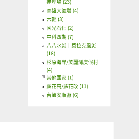
掩埋場 (23)
高雄大氣爆 (4)
六輕 (3)
國光石化 (2)
中科四期 (7)
八八水災｜莫拉克風災
(18)
杉原海岸/美麗灣度假村
(4)
其他國家 (1)
蘇花高/蘇花改 (11)
台鹼安順廠 (6)