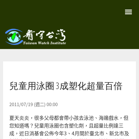
移
至
主
內
容
關
看守
心
環
台灣
境
您在這裡
尊
Taiwan
重
Watch
兒童用泳圈 3成塑化超量百倍
生
命
看
守
台
2011/07/19 (週二) 00:00
灣
永
夏天炎炎，很多父母都會帶小孩去泳池、海邊戲水，但
續
家
您知道嗎？兒童用泳圈也含塑化劑，且超量比例達三
園
成，近日消基會公佈今年3、4月間於臺北市、新北市及