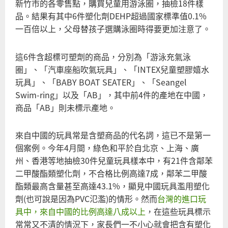
新竹市的各零售點，購買兒童用游泳圈，抽檢18件樣
品。結果有其中6件塑化劑DEHP超過國家標準值0.1%
一百倍以上，父母替孩子選購泳圈時得要更加注意了。
這6件含超標可塑劑的商品，分別為「游泳充氣泳
圈」、「汽車座船吹氣玩具」、「INTEX兒童塑膠嬉水
玩具」、「BABY BOAT SEATER」、「Seangel
Swim-ring」以及「AB」，其中前4件的產地在中國，
商品「AB」則未標示產地。
來自中國的玩具常是含塑商品的代名詞，這已不是第一
個案例。今年4月間，綠色和平於自北京、上海、廣
州、香港等地抽檢30件兒童玩具樣本中，有21件含鄰苯
二甲酸酯類塑化劑，不合格比例高達7成，鄰苯二甲酸
酯類最高含量甚至高達43.1%，顯見中國玩具濫用塑化
劑(也可說是因為PVC氾濫)的情形。然而
台灣的進口玩
具中，來自中國的比例高達八成以上
，在這些玩具標示
常常又不清的情況下，家長們一不小心就會把含有塑化