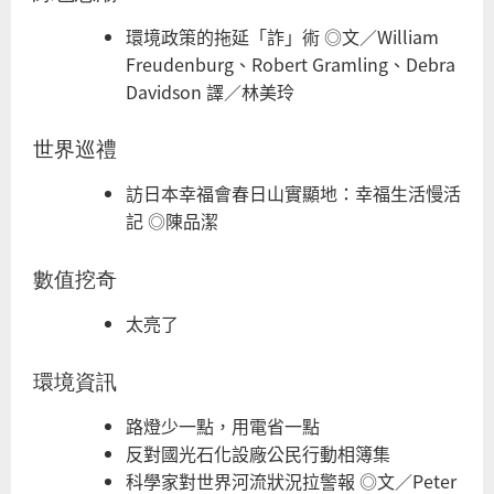
環境政策的拖延「詐」術 ◎文／William
Freudenburg、Robert Gramling、Debra
Davidson 譯／林美玲
世界巡禮
訪日本幸福會春日山實顯地：幸福生活慢活
記 ◎陳品潔
數值挖奇
太亮了
環境資訊
路燈少一點，用電省一點
反對國光石化設廠公民行動相簿集
科學家對世界河流狀況拉警報 ◎文／Peter