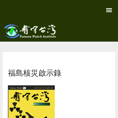
移
至
主
內
容
關
看守
心
環
台灣
境
您在這裡
尊
Taiwan
重
Watch
福島核災啟示錄
生
命
看
守
台
灣
永
續
家
園