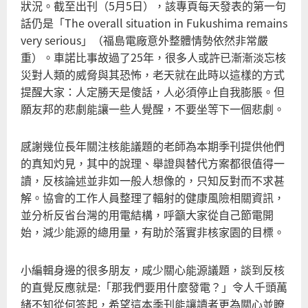
狀況。截至出刊（5月5日），該專頁每天發表的第一句
話仍是「The overall situation in Fukushima remains
very serious」（福島電廠意外整體情勢依然非常嚴
重）。車諾比事故過了25年，很多人或許已漸漸淡忘核
災對人類的威脅與其恐怖，老天就在此時以這樣的方式
提醒大家：人定勝天是傻話，人必須停止自我膨脹。但
願友邦的悲劇能讓一些人覺醒，不要坐等下一個悲劇。
感謝幾位長年關注核能議題的老師為本期季刊提供他們
的真知灼見，其中的說理、舉證與替代方案都很值得一
讀，反核論述並非如一般人想像的，只知反對而不求甚
解。協會的工作人員整理了輻射的健康風險相關資訊，
並分析反省台灣的用電結構，呼籲大家從自己節電開
始，減少能源的總用量，有助於落實非核家園的目標。
小編輯身邊的很多朋友，咸少關心能源議題，談到反核
的直覺反應就是:「那我們要用什麼發電？」令人千頭萬
緒不知從何答起，希望這本季刊能讓讀者更為關心並瞭