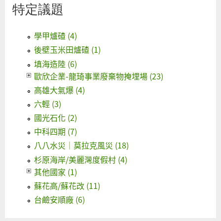
特定議題
學甲爐碴 (4)
後壁玉米田爐碴 (1)
填海造陸 (6)
歐欣企業-龍琦事業廢棄物掩埋場 (23)
高雄大氣爆 (4)
六輕 (3)
國光石化 (2)
中科四期 (7)
八八水災｜莫拉克風災 (18)
杉原海岸/美麗灣度假村 (4)
其他國家 (1)
蘇花高/蘇花改 (11)
台鹼安順廠 (6)