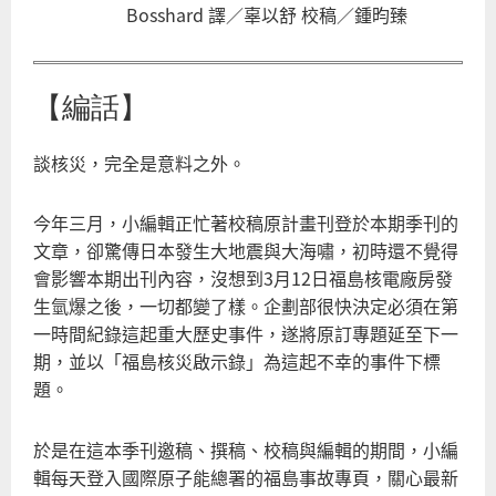
Bosshard 譯／辜以舒 校稿／鍾昀臻
【編話】
談核災，完全是意料之外。
今年三月，小編輯正忙著校稿原計畫刊登於本期季刊的
文章，卻驚傳日本發生大地震與大海嘯，初時還不覺得
會影響本期出刊內容，沒想到3月12日福島核電廠房發
生氫爆之後，一切都變了樣。企劃部很快決定必須在第
一時間紀錄這起重大歷史事件，遂將原訂專題延至下一
期，並以「福島核災啟示錄」為這起不幸的事件下標
題。
於是在這本季刊邀稿、撰稿、校稿與編輯的期間，小編
輯每天登入國際原子能總署的福島事故專頁，關心最新