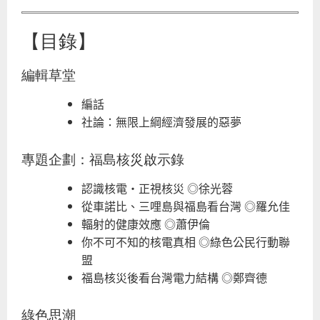
【目錄】
編輯草堂
編話
社論：無限上綱經濟發展的惡夢
專題企劃：福島核災啟示錄
認識核電‧正視核災 ◎徐光蓉
從車諾比、三哩島與福島看台灣 ◎羅允佳
輻射的健康效應 ◎蕭伊倫
你不可不知的核電真相 ◎綠色公民行動聯
盟
福島核災後看台灣電力結構 ◎鄭齊德
綠色思潮