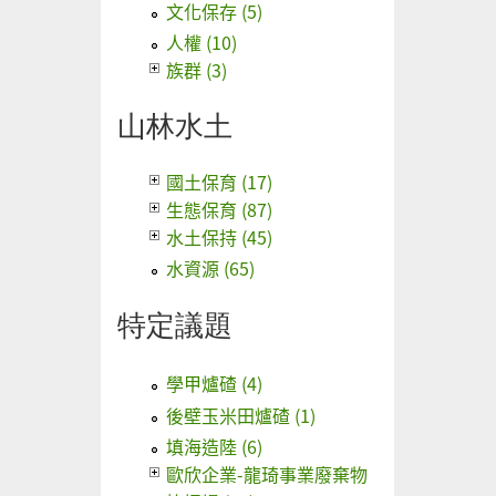
文化保存 (5)
人權 (10)
族群 (3)
山林水土
國土保育 (17)
生態保育 (87)
水土保持 (45)
水資源 (65)
特定議題
學甲爐碴 (4)
後壁玉米田爐碴 (1)
填海造陸 (6)
歐欣企業-龍琦事業廢棄物