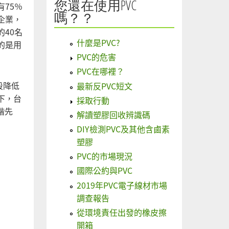
您還在使用PVC
75％
嗎？？
企業，
40名
什麼是PVC?
的是用
PVC的危害
PVC在哪裡？
段降低
最新反PVC短文
下，台
採取行動
堦先
解讀塑膠回收辨識碼
DIY檢測PVC及其他含鹵素
塑膠
PVC的市場現況
國際公約與PVC
2019年PVC電子線材市場
調查報告
從環境責任出發的橡皮擦
開箱