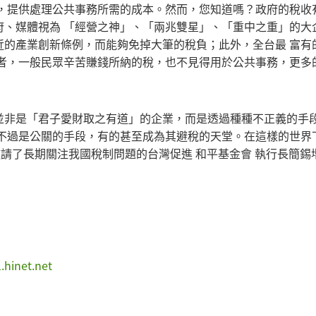
，提供處理公共事務所需的成本。然而，您知道嗎？政府的稅收有
府、媒體視為 「經營之神」、「兩兆雙星」、「重中之重」的大
的產業創新條例，而能夠免掉大筆的稅負；此外，全台最 富有的
再者，一般民眾辛苦賺錢所納的稅，也不見得用於公共事務，更多
並非是「君子愛財取之有道」的企業，而是透過種種不正義的手
也不過是公關的手段，有的甚至成為其避稅的天堂。在這樣的世界
邀請了長期關注我國稅制問題的台灣促進 和平基金會 執行長簡錫
hinet.net
are