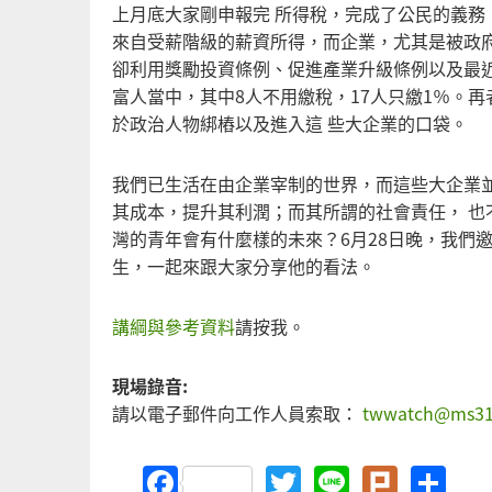
上月底大家剛申報完 所得稅，完成了公民的義務
來自受薪階級的薪資所得，而企業，尤其是被政
卻利用獎勵投資條例、促進產業升級條例以及最近
富人當中，其中8人不用繳稅，17人只繳1％。
於政治人物綁樁以及進入這 些大企業的口袋。
我們已生活在由企業宰制的世界，而這些大企業
其成本，提升其利潤；而其所謂的社會責任， 
灣的青年會有什麼樣的未來？6月28日晚，我們
生，一起來跟大家分享他的看法。
講綱與參考資料
請按我。
現場錄音:
請以電子郵件向工作人員索取：
twwatch@ms31.
Facebook
Twitter
Line
Plurk
Sh