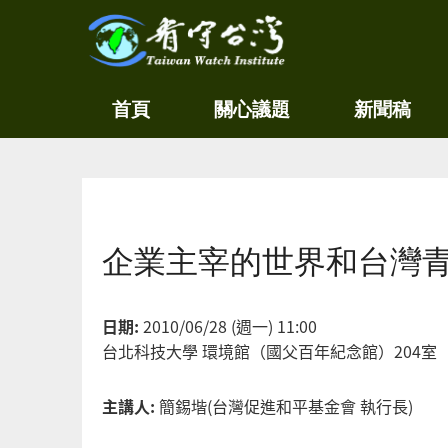
關
看守
首頁
關心議題
新聞稿
心
台灣
環
境
Taiwan
尊
Watch
重
生
您在這裡
命
看
企業主宰的世界和台灣青
守
台
灣
永
日期:
2010/06/28 (週一) 11:00
續
台北科技大學 環境館（國父百年紀念館）204室
家
園
主講人:
簡錫堦(台灣促進和平基金會 執行長)