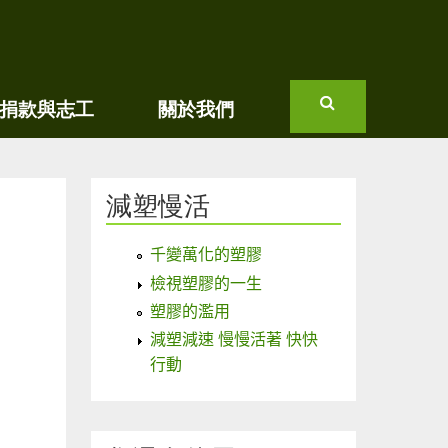
捐款與志工
關於我們
搜
尋
減塑慢活
千變萬化的塑膠
檢視塑膠的一生
塑膠的濫用
減塑減速 慢慢活著 快快
行動