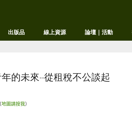
移
至
主
內
出版品
線上資源
論壇｜活動
容
年的未來--從租稅不公談起
（
地圖請按我
）