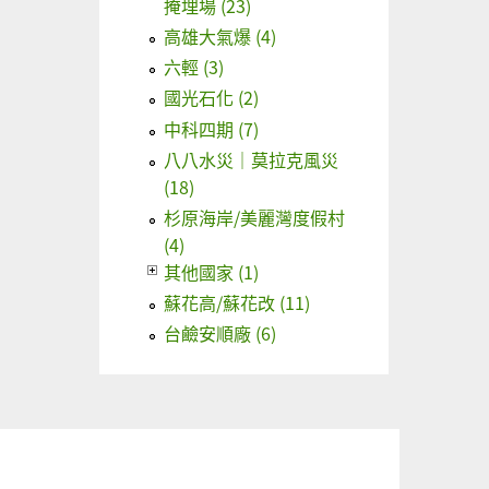
掩埋場 (23)
高雄大氣爆 (4)
六輕 (3)
國光石化 (2)
中科四期 (7)
八八水災｜莫拉克風災
(18)
杉原海岸/美麗灣度假村
(4)
其他國家 (1)
蘇花高/蘇花改 (11)
台鹼安順廠 (6)