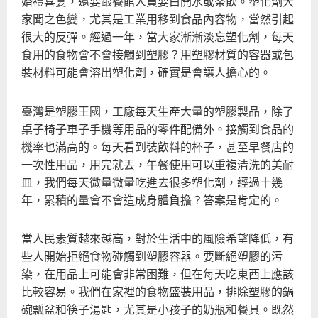
婚禮喜宴，還要跟餐館人員要白開水或茶飲。塑化劑大
家聞之色變，尤其是工業用移到食品內容物，當然引起
很大的反彈。經過一年，當大家漸漸淡忘塑化劑，每天
食用的食物會不會接觸到塑膠？用塑膠材質的容器或包
裝材料可能會溶出塑化劑，確實是會讓人擔心的。
臺灣是塑膠王國，工廠每天生產大量的塑膠製品，除了
桌子椅子車子手機等用品的零件配備外。接觸到食品的
機率也滿高的。每天看到裝飲料的杯子，甚至早餐店的
一次性用品，用完就丟，午餐使用可以重複清洗的美耐
皿，我們每天微量微量吃進去很多塑化劑，經過十幾
年，累積的量會不會造成身體負擔？答案是肯定的。
當人民素質越來越高，對於生活中的風險希望降低，有
些人開始拒絕食物碰觸到塑膠容器。要斷絕塑膠的污
染，在用品上可能會非常困難，但在每天吃東西上應該
比較容易。我們在家裡的食物盛裝用品，排除塑膠的鍋
碗瓢盆和筷子湯匙，尤其是小孩子的奶瓶和餐具。既然