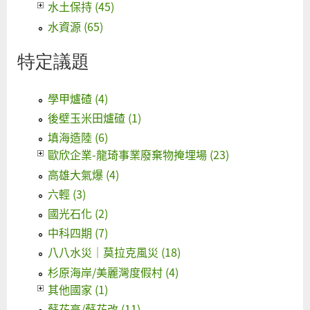
水土保持 (45)
水資源 (65)
特定議題
學甲爐碴 (4)
後壁玉米田爐碴 (1)
填海造陸 (6)
歐欣企業-龍琦事業廢棄物掩埋場 (23)
高雄大氣爆 (4)
六輕 (3)
國光石化 (2)
中科四期 (7)
八八水災｜莫拉克風災 (18)
杉原海岸/美麗灣度假村 (4)
其他國家 (1)
蘇花高/蘇花改 (11)