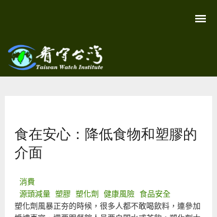
移
至
主
內
容
關
看守
心
環
台灣
境
您在這裡
尊
Taiwan
重
Watch
食在安心：降低食物和塑膠的
生
命
看
介面
守
台
灣
永
消費
續
家
源頭減量
塑膠
塑化劑
健康風險
食品安全
園
塑化劑風暴正夯的時候，很多人都不敢喝飲料，連參加