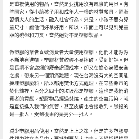
是重複使用的物品，當然是要挑用沒有風險的用具。有
些國家，從小給孩子用和成年人一樣的材質餐具，逐漸
習慣大人的生活，融入社會行為。只是，小孩子要有兒
童尺寸，讓他們好拿好用。所以，市面上可以見到兒童
版的碗盤和刀叉，當然絕對不是塑膠製品。
做塑膠的業者喜歡消費者大量使用塑膠，他們才能源源
不斷地有進帳。塑膠材質較輕不易摔破，受到好評。但
是長期不會腐爛的廢棄處理成本，卻又在擔心身體安全
之虞，帶來另一個頭痛難題。現在台灣沒有大的空間能
掩埋塑膠廢料，所以都用焚化方式處理，在某些縣市的
焚化爐裡，百分之四十的垃圾都是塑膠，這也是我們消
費者的貢獻。塑膠物品經過焚燒，產生的空氣污染，就
是直接進入我們的氣管，甚至皮膚也會接收到。賺錢的
是一批人，受到後患的是另外一批人。
減少塑膠用品使用，當然是上上之策，但是許多塑膠零
件都內建在產品中，要抵制要花大功夫。不過採購權是