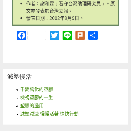
作者：謝和霖﹝看守台灣助理研究員﹞。原
文亦發表於台灣立報。
發表日期：2002年9月9日。
Facebook
Twitter
Line
Plurk
Share
減塑慢活
千變萬化的塑膠
檢視塑膠的一生
塑膠的濫用
減塑減速 慢慢活著 快快行動