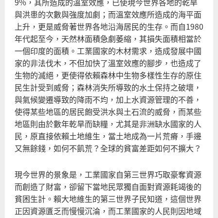
9%，其所造成的溫室效應，已使現今世界各地的乾旱
與洪患的次數與強度加劇；而溫室效應所造成的海平面
上升，更是威脅著世界各地沿海居民的生存。而自1980
年代起至今，天然林面積急劇萎縮，其損失面積相當於
一個印度的面積。工業國家的木材需求，造成發展中國
家的非法伐木，不但加快了溫室效應的腳步，也造成了
生物的滅絕，更使得依賴森林中生物多樣性生存的原住
民生計受到威脅；森林消失所導致的水土保持之破壞，
與氣候變遷導致的降雨不均，加上水資源管理的不善，
使得某些地區的居民飽受洪水與土石流的威脅，而某些
地區則由於數年乾旱而缺糧，尤其是非洲缺水國家的人
民，原直接依賴土地維生，當土地成為一片荒瘠，手邊
又無餘錢，如何不飢荒？全球的貧富差距如何不擴大？
現今世界的景象是，工業國家自第三世界巧取豪奪資源
而創造了財富，卻留下當地民眾獨自面對資源耗竭後的
貧困生計。賴大地維生的第三世界子民知道，這個世界
正因資源匱乏而慢慢沉淪，而工業國家的人民則因地域