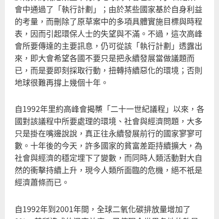
會中通過了「執行計劃」；由於某些國家基於自身利益
的考量，而刪除了原草案中的多項具體實施目標與時程
表，因而引起環保人士的失望與不滿。不過，這次高峰
會所要傳達的主要訊息，仍可從該「執行計劃」透露出
來，即大會希望各國不要只是把永續發展當做議題而
已，而是要即刻採取行動，扭轉持續惡化的環境；否則
地球很難再撐上幾個十年。
自1992年里約高峰會揭櫫「二十一世紀議程」以來，各
國對該議程中所要處理的環境、社會與經濟問題，大多
只是掛在嘴邊說說，真正往永續發展前行的國家寥寥可
數。十年後的今天，許多國家的貧富差距持續擴大，為
社會與經濟的穩定埋下了變數，而同時人類活動對大自
然的衝擊持續上升，現今人類所面臨的危機，絕不祇是
經濟蕭條而已。
自1992年到2001年間，全球二氧化碳排放量增加了