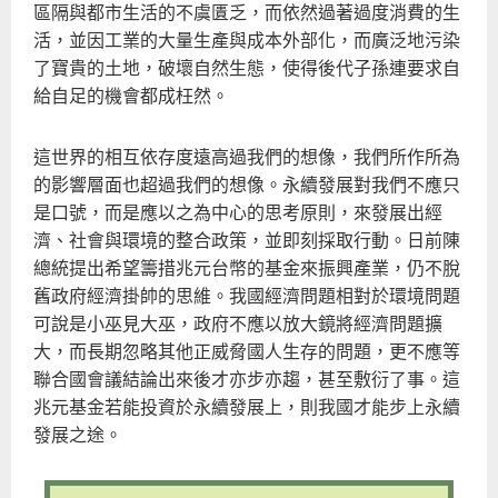
區隔與都市生活的不虞匱乏，而依然過著過度消費的生
活，並因工業的大量生產與成本外部化，而廣泛地污染
了寶貴的土地，破壞自然生態，使得後代子孫連要求自
給自足的機會都成枉然。
這世界的相互依存度遠高過我們的想像，我們所作所為
的影響層面也超過我們的想像。永續發展對我們不應只
是口號，而是應以之為中心的思考原則，來發展出經
濟、社會與環境的整合政策，並即刻採取行動。日前陳
總統提出希望籌措兆元台幣的基金來振興產業，仍不脫
舊政府經濟掛帥的思維。我國經濟問題相對於環境問題
可說是小巫見大巫，政府不應以放大鏡將經濟問題擴
大，而長期忽略其他正威脅國人生存的問題，更不應等
聯合國會議結論出來後才亦步亦趨，甚至敷衍了事。這
兆元基金若能投資於永續發展上，則我國才能步上永續
發展之途。