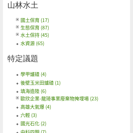
山林水土
國土保育 (17)
生態保育 (87)
水土保持 (45)
水資源 (65)
特定議題
學甲爐碴 (4)
後壁玉米田爐碴 (1)
填海造陸 (6)
歐欣企業-龍琦事業廢棄物掩埋場 (23)
高雄大氣爆 (4)
六輕 (3)
國光石化 (2)
中科四期 (7)