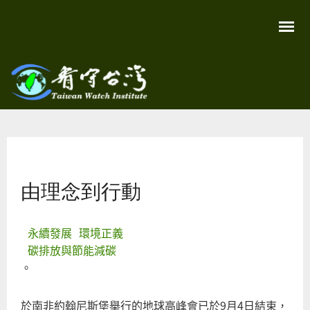
移
至
主
內
容
關
看守
心
環
台灣
境
您在這裡
尊
Taiwan
重
Watch
由理念到行動
生
命
看
守
台
永續發展
環境正義
灣
碳排放與節能減碳
永
續
。
家
園
於南非約翰尼斯堡舉行的地球高峰會已於9月4日結束，