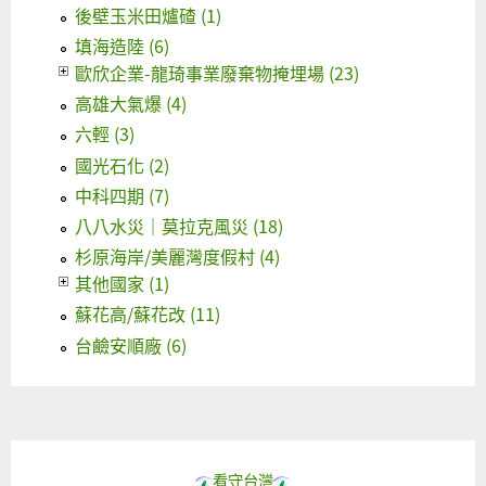
後壁玉米田爐碴 (1)
填海造陸 (6)
歐欣企業-龍琦事業廢棄物掩埋場 (23)
高雄大氣爆 (4)
六輕 (3)
國光石化 (2)
中科四期 (7)
八八水災｜莫拉克風災 (18)
杉原海岸/美麗灣度假村 (4)
其他國家 (1)
蘇花高/蘇花改 (11)
台鹼安順廠 (6)
看守台灣