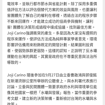
電效率，並執行都市節水與省能計劃。除了採用多重價
值評估方法以評估個替代方案的效益與風險，也要讓利
害團體先了解自己的權利在哪裡，透過合法的程序步驟
不斷來回運作，才能建立成功的協商參與機制，讓利
害! 團體在決策形成過程中達成協議，找到最佳方案。
Joji Carino強調衝突的產生，多是因為大家沒有遵照的
程序來運作，使評估方法成為純粹專家學者意見，環境
影響評估備用來粉飾既定的開發計劃，結果圖利投資
者，使弱勢族群更弱勢。這樣的認知，正說明了反水壩
運動在台灣的興起，其實是政府在不尊重民意與法治所
導致的。
Joji Carino 隨後參加在9月27日由立委曹啟鴻與郭俊銘
在新潮流辦公室所舉辦的公聽會上，與水利署代表進行
討論。立委與民間團體一致要求政府水利與環境單位能
像其他國家一樣把「水壩與發展」報告，當作重要的參
考文獻，建立新的決策架構，重新檢討台灣的水壩與水
政策。