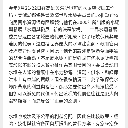
今年9月21-22日在高雄美濃所舉辦的水壩與發展工作
坊，美濃愛鄉協進會邀請世界水壩委員會的Joji Carino
向民間水資源保育團體報告他們在2000年所出版的水壩
與發展「水壩與發展--新的決策架構」。世界水壩發展
委員會是由各領域團體代表所組成，除了環境保育與原
著民的代表，還包括世界最大的水壩建造商、政府官員
及流域管理委員會。因此，他們的論述是經過全面辯論
的整合性觀點，不是反水壩，而是強調任何水壩計劃都
應該以不斷改造人類福祉作為其開發目的。委員會認同
水壩在人類的發展中在水力發電、灌溉、供水、和調節
洪水上有卓越的貢獻，但在很多情況下，為了確保從水
壩所帶來的利益與福祉，卻必須要付出令人無法接受，
但卻可以避免的代價。付出這樣的代價也往往是窮人與
弱勢族群，而違反公平正義的原則。
水壩也被涉及不公平的利益分配，因此在比較政策、經
濟、技術與社會各面向所提出的替代方案，有愈來愈多