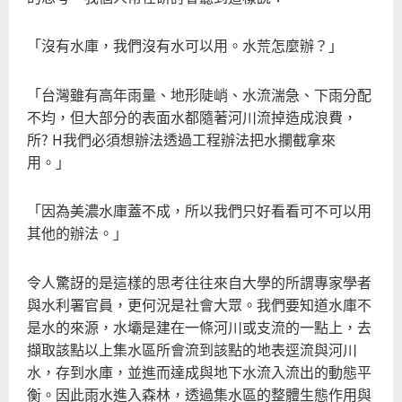
「沒有水庫，我們沒有水可以用。水荒怎麼辦？」
「台灣雖有高年雨量、地形陡峭、水流湍急、下雨分配
不均，但大部分的表面水都隨著河川流掉造成浪費，
所? H我們必須想辦法透過工程辦法把水攔截拿來
用。」
「因為美濃水庫蓋不成，所以我們只好看看可不可以用
其他的辦法。」
令人驚訝的是這樣的思考往往來自大學的所謂專家學者
與水利署官員，更何況是社會大眾。我們要知道水庫不
是水的來源，水壩是建在一條河川或支流的一點上，去
擷取該點以上集水區所會流到該點的地表逕流與河川
水，存到水庫，並進而達成與地下水流入流出的動態平
衡。因此雨水進入森林，透過集水區的整體生態作用與