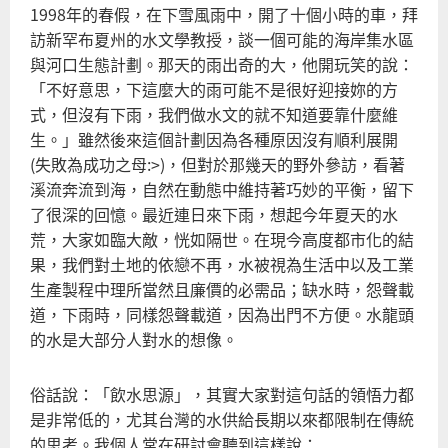
1998年的春假，在下雪風雨中，開了十個小時的車，拜
訪新罕布夏州的水文學教授，談一個可能的海岸集水區
與河口生態計劃。那天的雨出奇的大，他開玩笑的說：
「不好意思，下這麼大的雨可能不是很好迎接妳的方
式，但沒有下雨，我們做水文的就不知道要靠什麼維
生。」雖然後來這個計劃因為各種原因沒有順利展開
(失敗為成功之母:>)，但對於那幾天的野外參訪，看著
溪流奔流到海，自然在動態中維持著巧妙的平衡，留下
了很深的回憶。最近連日來下雨，想起今年夏天的水
荒，大家如臨大敵，恍如隔世。在現今高度都市化的結
果，我們對土地的依戀不再，水被視為生活中以及工業
生產製程中理所當然且廉價的必需品；缺水時，怨聲載
道，下雨時，同樣怨聲載道，因為出門不方便。水龍頭
的水是大部分人對水的想像。
俗話說：「飲水思源」，其實大家對這句話的領悟力都
是非常低的，尤其台灣的水供給長期以來都限制在傳統
的思考。我個人常在研討會聽到這樣說：