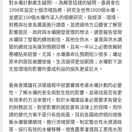
對水壩計劃產生疑問! 。為解答這樣的疑問，委員會在
1998年設定七個流域指標，研究全世界1000個水壩，
並選定150個水壩作深入的個案研究，就經濟、環境、
財務與社會各層面進行調查，並透過地方公聽會了解受
影響居民、政府與水壩開發管理的想法。調查報告發現
水壩除了發電的績效較佳，其他在供水、灌溉與洪水調
節的績效沒有達到預期目標，且有一半以上必需依賴財
務補貼來經營。尤其，水壩壽命比預期短少很多；壩址
原本的居民被遷徙後，生活過得更加窮困；水壩對下游
生態環境的影響所要成利益的損失更是巨大。
委員會建議在決策過程中就要審慎考慮水壩計劃的必要
性，了解水壩的安全與對生態的影響，並尋找是否有更
有效率的方法來替代，對於水壩建設者必需要求有健全
的財務狀況，對受影響的居民要有法律上的保障。而所
謂的替代方案不是只有技術面，目前各國政府傾向增進
舊水壩營運績效、推行流域管理、制定整合性水資源政
策、採行有效的水權移轉、增進農業灌溉與工業用水用