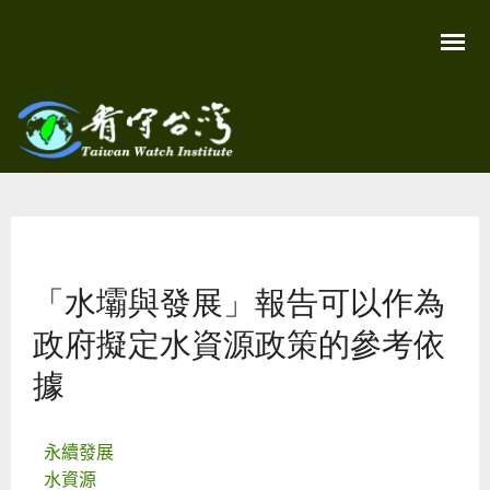
移
至
主
內
容
關
看守
心
環
台灣
境
您在這裡
尊
Taiwan
重
Watch
「水壩與發展」報告可以作為
生
命
看
政府擬定水資源政策的參考依
守
台
據
灣
永
續
家
永續發展
園
水資源