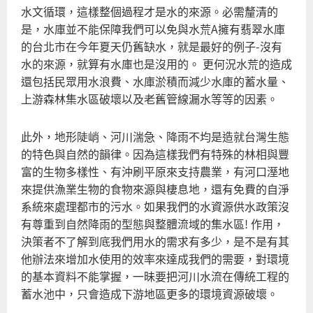
水文循環，這樣整個過程才是水的來源。必需釐清的
是，水庫並不能保障我們可以免與水荒A擁有翡翠水庫
的台北市在今年夏天仍舊缺水，就是最好的例子-沒有
水的來源，就算有水庫也是沒用的。 更何況水荒的造成
還包括民眾用水浪費、水庫淤積而減少水庫的蓄水量、
上游森林集水區破壞以及老舊管線漏水等等的因素。
此外，地形陡峭、河川湍急、降雨不均是造就台灣生態
的特色與自然的韻律。因為這樣我們有特殊的林相與豐
富的生物多樣性、有沖刷平原來支持農業，有河口溼地
來提供漁業生物的食物來源與棲息地，還有免費的自淨
系統來處理都市的污水。如果我們的水資源供水政策沒
有尊重到自然降雨的型態與整體流域的集水區! 作用，
決策者不了解到底我們用水的需求有多少，是不是有其
他辦法來增加水使用的效率來達成我們的需要，對環境
的基本資料不能掌握，一昧要把河川水流在傳統工程的
蓄水池中，只會造成下游地區更多的環境資源破壞。