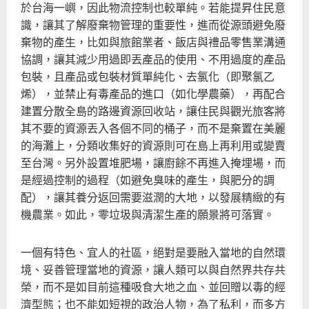
於台海一嶼，因此物流控制也較單純。若能提昇住民意
識，讓其了解廢棄物管理的重要性，進而從源頭避免廢
棄物的產生，比如與旅館業者、飯店與禮品零售業溝通
協調，讓其減少用過即丟產品的使用、不用過度的產品
包裝，且產品或包裝材質單純化、去氯化（即聚氯乙
烯），並禁止有毒產品的進口（如化學農藥），再配合
建置分散全島的路邊資源回收站，讓住民與觀光旅客將
其不要的資源丟入各個不同的桶子，而不是棄置在美麗
的海灘上，分類收集好的資源則可在島上再利用或變賣
至台灣。另外設置堆肥場，讓廚餘不再進入掩埋場，而
是經過控制的過程（如避免臭味的產生，與肥分的調
配），讓其養分返回需要滋潤的大地，以發展精緻的有
機農業。如此，零垃圾與清潔生產的願景將可落實。
一個有特色、宜人的社區，絕對是要融入當地的自然環
境、妥善管理當地的資源，讓人類可以與自然界共存共
榮，而不是如目前這種吸食大地之血、並回贈以毒的經
濟型態；也不能如短視的政治人物，為了私利，而多方