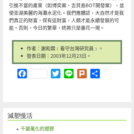
引進不當的產業（如博奕案、吉貝島BOT開發案）、並
使澎湖美麗的海灘水泥化。我們應體認，大自然才是我
們真正的財富，保有這財富，人類才能永續發展的可
能。否則，今日的繁華，終將只是曇花一現。
作者：謝和霖﹝看守台灣研究員﹞。
發表日期：2003年12月23日。
Facebook
Twitter
Line
Plurk
Share
減塑慢活
千變萬化的塑膠