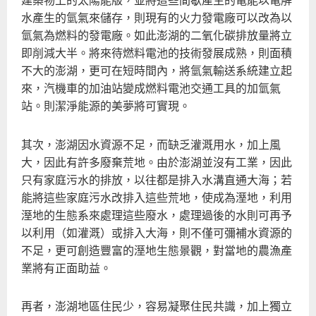
水產生的氫氣來儲存，則現有的火力發電廠可以改為以
氫氣為燃料的發電廠。如此澎湖的二氧化碳排放量將立
即削減大半。將來待燃料電池的技術發展成熟，則面積
不大的澎湖，更可在短時間內，將氫氣輸送系統建立起
來，汽機車的加油站變成燃料電池交通工具的加氫氣
站。則潔淨能源的美夢將可實現。
其次，澎湖因水資源不足，而缺乏灌溉用水，加上風
大，因此有許多廢棄荒地。由於澎湖並沒有工業，因此
只有家庭污水的排放，以往都是排入水溝直通大海；若
能將這些家庭污水改排入這些荒地，使成為溼地，利用
溼地的生態系來處理這些廢水，處理過後的水則可再予
以利用（如灌溉）或排入大海，則不僅可彌補水資源的
不足，更可創造豐富的溼地生態景觀，對當地的農漁產
業將有正面助益。
再者，澎湖地區住民少，容易凝聚住民共識，加上獨立