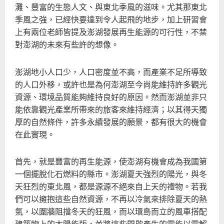
灘、豐富的生態人文、與東北季風的滋味。尤其那東北
季風之強，已經快要達到令人起飛的地步，加上研習會
上有兩位老師皆提及澎湖發展再生能源的可行性，不禁
對澎湖的未來有些許的想像。
澎湖地小人口少，人口密度並不高，而產業不足所導致
的人口外移，或許也是為何澎湖至今尚能維持許多觀光
資源、環境品質能夠維持良好的原因。然而澎湖並非只
能依靠觀光產業所帶來的旅客來維持經濟；以其得天獨
厚的自然條件，許多永續發展的願景，都有很大的機會
在此實現。
首先，就是豐富的再生能源，使澎湖有機會成為我國第
一個擺脫化石燃料的縣市。澎湖夏天強烈的陽光，與冬
天狂烈的東北風，都是源源不絕來自上天的禮物。若我
們可以擁抱這些自然資源，不再以冷氣來排除夏天的熱
氣，以圍牆阻擋冬天的狂風，而以環島而立的風車搭配
建築物上的太陽能版，並將這些間歇產生的電能以電解