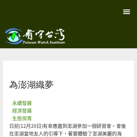
移
至
主
內
容
關
看守
心
環
台灣
境
您在這裡
尊
Taiwan
重
Watch
為澎湖織夢
生
命
看
守
台
永續發展
灣
經濟發展
永
續
生態保育
家
日前(12月20日)有幸應邀到澎湖參加一個研習會，會後
園
在澎湖當地友人的引導下，著實體驗了澎湖美麗的海