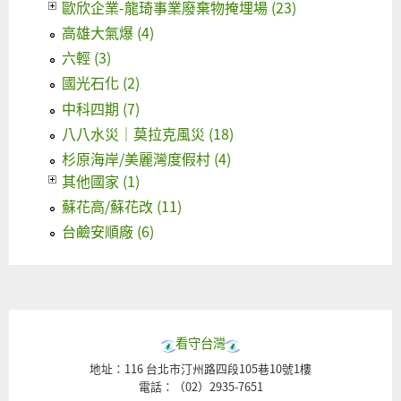
歐欣企業-龍琦事業廢棄物掩埋場 (23)
高雄大氣爆 (4)
六輕 (3)
國光石化 (2)
中科四期 (7)
八八水災｜莫拉克風災 (18)
杉原海岸/美麗灣度假村 (4)
其他國家 (1)
蘇花高/蘇花改 (11)
台鹼安順廠 (6)
看守台灣
地址：116 台北市汀州路四段105巷10號1樓
電話：（02）2935-7651