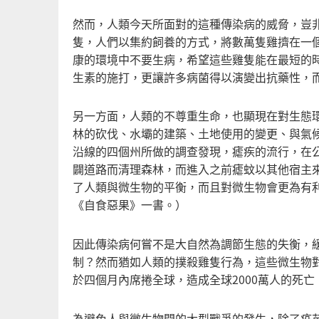
然而，人類今天所面對的這種傳染病的威脅，豈
隻，人們以集約飼養的方式，將數萬隻雞擠在一
康的環境中不要生病，希望這些雞隻能在最短的
生素的施打，更讓許多病菌得以演變出抗藥性，
另一方面，人類的不尊重生命，也顯現在對生態
林的砍伐、水壩的建築、土地使用的變更、與氣候
沿線的四個州所做的調查發現，瘧疾的流行，在公
闢道路而清理森林，而進入之前瘧蚊以其他宿主
了人類與微生物的平衡，而且對微生物會更為有
《自食惡果》一書。）
因此傳染病何嘗不是大自然為調節生態的失衡，
制？然而猶如人類的撲殺雞隻行為，這些微生物對
於四個月內席捲全球，造成全球2000萬人的死
為避免人與微生物間的大型戰爭的發生，除了疫