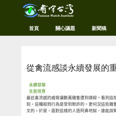
關
看守
首頁
關心議題
新聞稿
心
台灣
環
境
Taiwan
尊
Watch
重
生
您在這裡
命
看
從禽流感談永續發展的
守
台
灣
永
永續發展
續
生態保育
家
最近禽流感的威脅讓數萬雞隻遭到撲殺。看到這
園
刻，這種殺戮行為是受到默許的。更何況這些雞
文的。於是，面對這樣的人造阿鼻地獄，誰能說