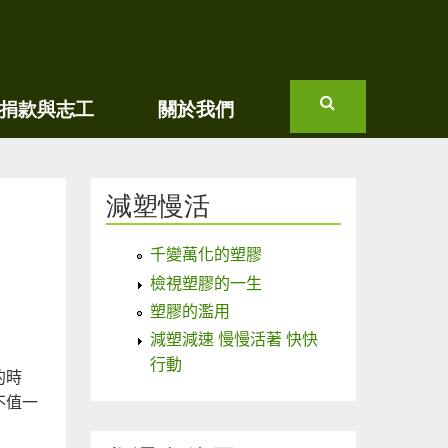
捐款與志工
關於我們
搜
尋
減塑慢活
千變萬化的塑膠
檢視塑膠的一生
塑膠的濫用
減塑減速 慢慢活著 快快
行動
的時
不值一