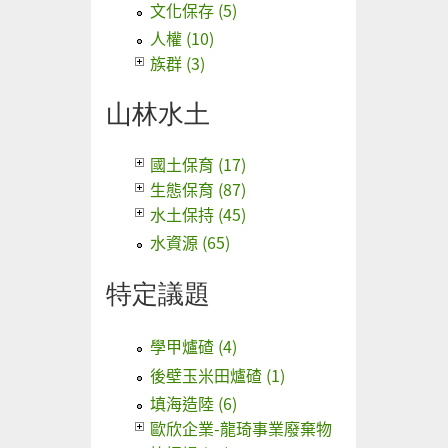
文化保存 (5)
人權 (10)
族群 (3)
山林水土
國土保育 (17)
生態保育 (87)
水土保持 (45)
水資源 (65)
特定議題
學甲爐碴 (4)
後壁玉米田爐碴 (1)
填海造陸 (6)
歐欣企業-龍琦事業廢棄物