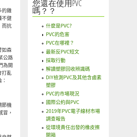
您還在使用PVC
嗎？？
多的雞
種不健
，而抗
什麼是PVC?
PVC的危害
PVC在哪裡？
譬如森
最新反PVC短文
某公路
採取行動
們為開
解讀塑膠回收辨識碼
會打亂
DIY檢測PVC及其他含鹵素
論：
塑膠
PVC的市場現況
國際公約與PVC
調節機
2019年PVC電子線材市場
感冒，
調查報告
從環境責任出發的橡皮擦
開箱
重自然