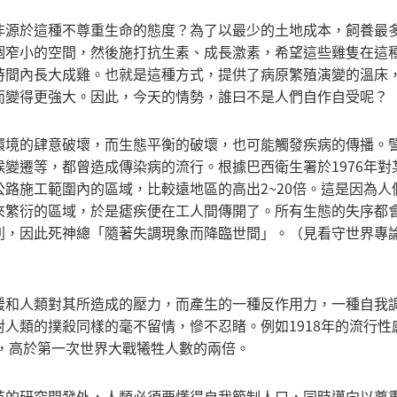
非源於這種不尊重生命的態度？為了以最少的土地成本，飼養最
個窄小的空間，然後施打抗生素、成長激素，希望這些雞隻在這
時間內長大成雞。也就是這種方式，提供了病原繁殖演變的溫床
而變得更強大。因此，今天的情勢，誰曰不是人們自作自受呢？
環境的肆意破壞，而生態平衡的破壞，也可能觸發疾病的傳播。
變遷等，都曾造成傳染病的流行。根據巴西衛生署於1976年對
路施工範圍內的區域，比較遠地區的高出2~20倍。這是因為人
來繁衍的區域，於是瘧疾便在工人間傳開了。所有生態的失序都
利，因此死神總「隨著失調現象而降臨世間」。（見看守世界專
緩和人類對其所造成的壓力，而產生的一種反作用力，一種自我
人類的撲殺同樣的毫不留情，慘不忍睹。例如1918年的流行性
亡，高於第一次世界大戰犧牲人數的兩倍。
苗的研究開發外，人類必須要懂得自我節制人口，同時邁向以尊