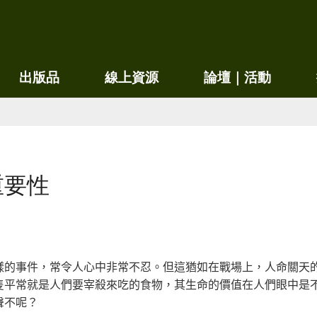
移
至
主
內
出版品
線上資源
論壇｜活動
容
重要性
樣的事件，常令人心中非常不忍。但這猶如在戰場上，人命關天
隻平常就是人們要宰殺來吃的食物，其生命的價值在人們眼中是
聲不呢？