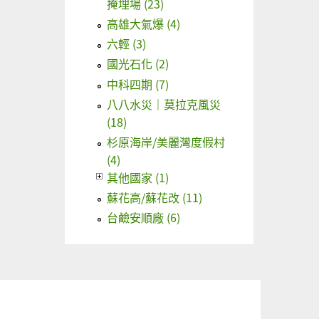
掩埋場 (23)
高雄大氣爆 (4)
六輕 (3)
國光石化 (2)
中科四期 (7)
八八水災｜莫拉克風災
(18)
杉原海岸/美麗灣度假村
(4)
其他國家 (1)
蘇花高/蘇花改 (11)
台鹼安順廠 (6)