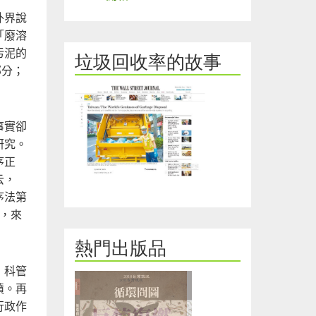
外界說
「廢溶
污泥的
垃圾回收率的故事
部分；
事實卻
研究。
序正
云，
序法第
，來
熱門出版品
，科管
憤。再
行政作