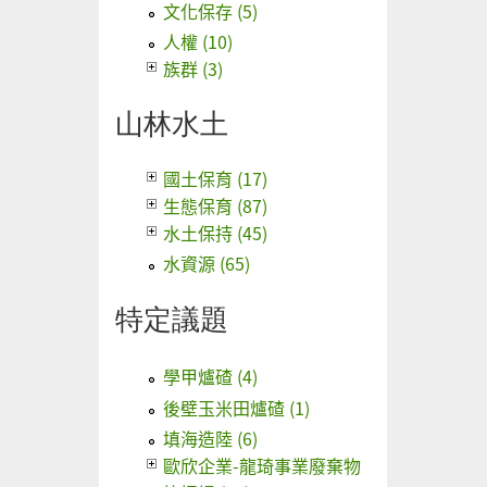
文化保存 (5)
人權 (10)
族群 (3)
山林水土
國土保育 (17)
生態保育 (87)
水土保持 (45)
水資源 (65)
特定議題
學甲爐碴 (4)
後壁玉米田爐碴 (1)
填海造陸 (6)
歐欣企業-龍琦事業廢棄物