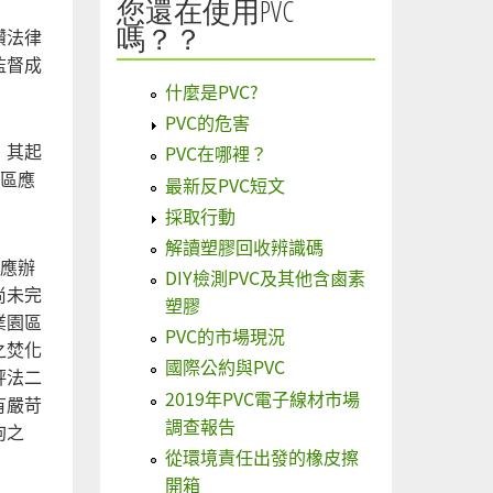
您還在使用PVC
嗎？？
鑽法律
監督成
什麼是PVC?
PVC的危害
，其起
PVC在哪裡？
園區應
最新反PVC短文
採取行動
解讀塑膠回收辨識碼
法應辦
DIY檢測PVC及其他含鹵素
尚未完
塑膠
業園區
PVC的市場現況
之焚化
國際公約與PVC
評法二
2019年PVC電子線材市場
有嚴苛
調查報告
狗之
從環境責任出發的橡皮擦
開箱