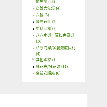
掩埋場 (23)
高雄大氣爆 (4)
六輕 (3)
國光石化 (2)
中科四期 (7)
八八水災｜莫拉克風災
(18)
杉原海岸/美麗灣度假村
(4)
其他國家 (1)
蘇花高/蘇花改 (11)
台鹼安順廠 (6)