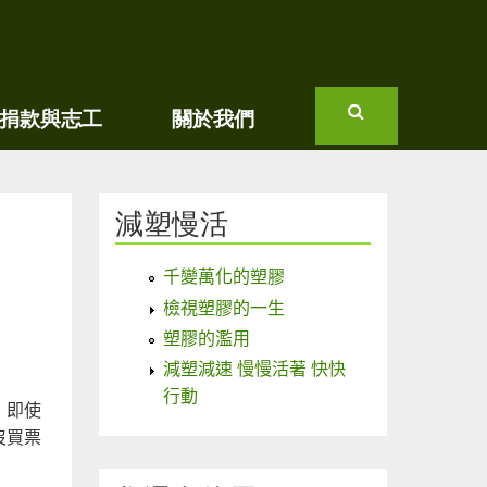
捐款與志工
關於我們
搜
尋
減塑慢活
千變萬化的塑膠
檢視塑膠的一生
塑膠的濫用
減塑減速 慢慢活著 快快
行動
，即使
沒買票