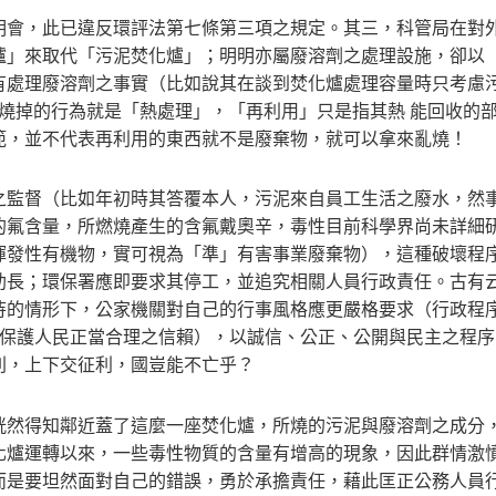
明會，此已違反環評法第七條第三項之規定。其三，科管局在對
爐」來取代「污泥焚化爐」；明明亦屬廢溶劑之處理設施，卻以
有處理廢溶劑之事實（比如說其在談到焚化爐處理容量時只考慮
劑燒掉的行為就是「熱處理」，「再利用」只是指其熱 能回收的
範，並不代表再利用的東西就不是廢棄物，就可以拿來亂燒！
之監督（比如年初時其答覆本人，污泥來自員工生活之廢水，然
的氟含量，所燃燒產生的含氟戴奧辛，毒性目前科學界尚未詳細
揮發性有機物，實可視為「準」有害事業廢棄物），這種破壞程
助長；環保署應即要求其停工，並追究相關人員行政責任。古有
待的情形下，公家機關對自己的行事風格應更嚴格要求（行政程
應保護人民正當合理之信賴），以誠信、公正、公開與民主之程序
則，上下交征利，國豈能不亡乎？
恍然得知鄰近蓋了這麼一座焚化爐，所燒的污泥與廢溶劑之成分
化爐運轉以來，一些毒性物質的含量有增高的現象，因此群情激
而是要坦然面對自己的錯誤，勇於承擔責任，藉此匡正公務人員