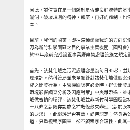
因此，誠信實在是一個體制是否能良好運轉的基
漏洞，破壞規則的精神，那麼，再好的體制，也
本。
目前，我們的國家，即往這種爾虞我詐的方向沉
源為新竹科學園區之目的事業主管機關（國科會）
於93年底前完成設置事業廢棄物處理設施之規定
首先，該焚化爐之污泥處理容量為每日95噸，並
理環評。然科管局並未單獨針對該焚化爐做個案
成之開發行為，主管機關認有必要時，得命開發
環境影響調查分析及因應對策」中夾雜帶過，並
爐做審慎的環評。該焚化爐並非新竹科學園區當
十八條之對既存設施之補救條款來辦理（對於既
的要求）。此環評是否有效，尚待認定；然身為
道，只重視程序圖章，卻不顧程序合理性，此其