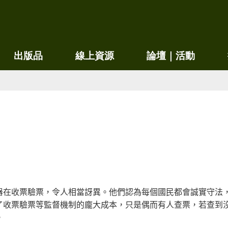
移
至
主
內
出版品
線上資源
論壇｜活動
容
器在收票驗票，令人相當訝異。他們認為每個國民都會誠實守法
了收票驗票等監督機制的龐大成本，只是偶而有人查票，若查到
。