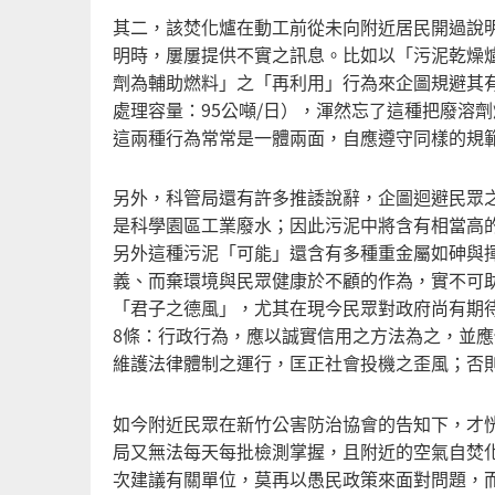
其二，該焚化爐在動工前從未向附近居民開過說
明時，屢屢提供不實之訊息。比如以「污泥乾燥
劑為輔助燃料」之「再利用」行為來企圖規避其
處理容量：95公噸/日），渾然忘了這種把廢溶
這兩種行為常常是一體兩面，自應遵守同樣的規
另外，科管局還有許多推諉說辭，企圖迴避民眾
是科學園區工業廢水；因此污泥中將含有相當高
另外這種污泥「可能」還含有多種重金屬如砷與
義、而棄環境與民眾健康於不顧的作為，實不可
「君子之德風」，尤其在現今民眾對政府尚有期
8條：行政行為，應以誠實信用之方法為之，並
維護法律體制之運行，匡正社會投機之歪風；否
如今附近民眾在新竹公害防治協會的告知下，才
局又無法每天每批檢測掌握，且附近的空氣自焚
次建議有關單位，莫再以愚民政策來面對問題，