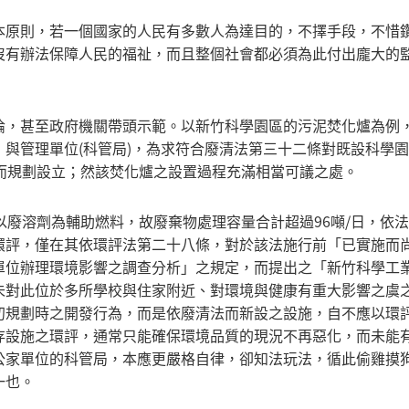
本原則，若一個國家的人民有多數人為達目的，不擇手段，不惜
沒有辦法保障人民的福祉，而且整個社會都必須為此付出龐大的
淪，甚至政府機關帶頭示範。以新竹科學園區的污泥焚化爐為例
與管理單位(科管局)，為求符合廢清法第三十二條對既設科學
而規劃設立；然該焚化爐之設置過程充滿相當可議之處。
以廢溶劑為輔助燃料，故廢棄物處理容量合計超過96噸/日，依
環評，僅在其依環評法第二十八條，對於該法施行前「已實施而
單位辦理環境影響之調查分析」之規定，而提出之「新竹科學工
未對此位於多所學校與住家附近、對環境與健康有重大影響之虞
初規劃時之開發行為，而是依廢清法而新設之設施，自不應以環
存設施之環評，通常只能確保環境品質的現況不再惡化，而未能
公家單位的科管局，本應更嚴格自律，卻知法玩法，循此偷雞摸
一也。