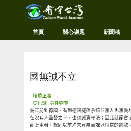
關
看守
首頁
關心議題
新聞稿
心
台灣
環
境
Taiwan
尊
Watch
重
生
您在這裡
命
看
國無誠不立
守
台
灣
永
環境正義
續
焚化爐
毒性物質
家
幾年前到德國，看到德國捷運系統並無人也無機
園
在沒有人監督之下，也應誠實守法；因此就節省
而上車者，視同以前均未買票而課以相當的罰款