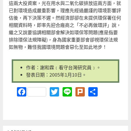
這兩大投資案，光在用水與二氧化碳排放這兩方面，就
已對環境造成嚴重影響，理應先經過嚴謹的環境影響評
估後，再下決策不遲。然經濟部卻在未提供環保署任何
相關資料時，即率先迎合廠商之「不必再做環評」說，
繼之又說要協調相關部會解決如環保等問題(應是指要
排除環保法規障礙)，身為國家重要部會卻視環保法規
如無物，難怪我國環境問題會惡化至如此地步！
作者：謝和霖﹝看守台灣研究員﹞。
發表日期：2005年1月10日。
Facebook
Twitter
Line
Plurk
Share