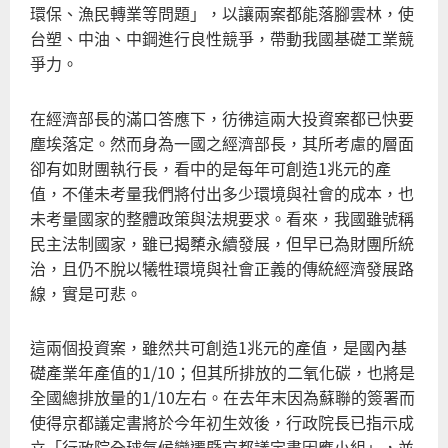
環保、漁民轉業等問題」，以讓兩案都能落腳雲林，使
台塑、中油、中鋼進行良性競爭，帶動我國基礎工業競
爭力。
在經濟部長的滿口答應下，彷彿這兩大投資案都已快要
塵埃落定。然而身為一國之經濟部長，其所考慮的層面
卻有如財團執行長，看中的是每年可創造1兆元的產
值，不僅未考量我們將付出多少環境與社會的成本，也
未考量國家的整體政策與法規要求。看來，我國雖號稱
民主法制國家，雖已揭櫫永續發展，但早已為財團所統
治，且仍不脫以犧牲環境與社會正義的傳統經濟發展路
線，實是可悲。
這兩個投資案，雖然共可創造1兆元的產值，是國內基
礎產業年產值的1/10；但其所排放的二氧化碳，也將是
全國總排放量的1/10左右。在去年末因為蘇聯的簽署而
使得京都議定書將於今年初生效後，行政院長已指示成
立「行政院全球氣候變遷暨京都議定書因應小組」，並