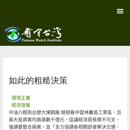
移
至
主
內
容
關
看守
心
環
台灣
境
您在這裡
尊
Taiwan
重
Watch
如此的粗糙決策
生
命
看
守
台
環境正義
灣
經濟發展
永
續
中油八輕與台塑大煉鋼廠 競相看中雲林離島工業區，且
家
兩大投資案均高達數千億元，這讓經濟部長樂不可支，
園
強調要整合兩案，並「全力協調各相關部會解決交通、