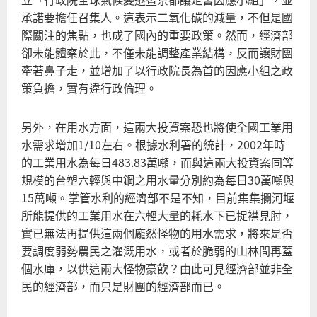
承諾要擔任召集人。這表示二氧化碳的減量，不但是國
際關注的焦點，也成了國內的重要政策。然而，經濟部
卻未能體察於此，不僅未能調整產業結構，反而讓財團
牽著鼻子走，並增加了以行政院長為首的因應小組之政
策負擔，實有違行政倫理。
另外，在用水方面，這兩大投資案恐也將使全國工業用
水需求增加1/10左右。根據水利署的統計，2002年時
的工業用水為每日483.83萬噸，而與這兩大投資案同等
規模的台塑六輕與中鋼之用水量分別約為每日30萬噸與
15萬噸。掌管水利的經濟部不是不知，目前集集攔河堰
所能提供的工業用水在六輕大量的耗水下已捉襟見肘，
實已無法再提供這兩個龐然怪物的用水需求，將來是否
要調度弱勢農民之灌溉用水，或者於脆弱的山林間再蓋
個水庫，以供這兩大怪物豪飲？由此可見經濟部並非全
民的經濟部，而只是財團的經濟部而已。