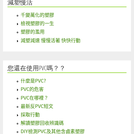
減塑慢活
千變萬化的塑膠
檢視塑膠的一生
塑膠的濫用
減塑減速 慢慢活著 快快行動
您還在使用PVC嗎？？
什麼是PVC?
PVC的危害
PVC在哪裡？
最新反PVC短文
採取行動
解讀塑膠回收辨識碼
DIY檢測PVC及其他含鹵素塑膠