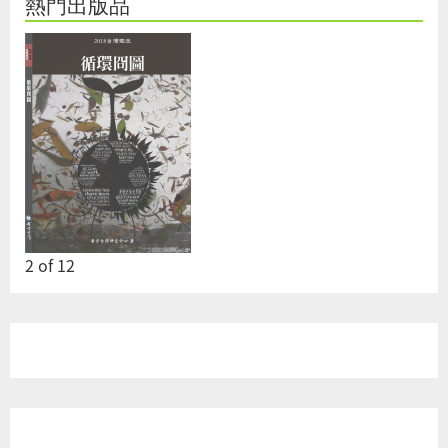
熱門出版品
2
of
12