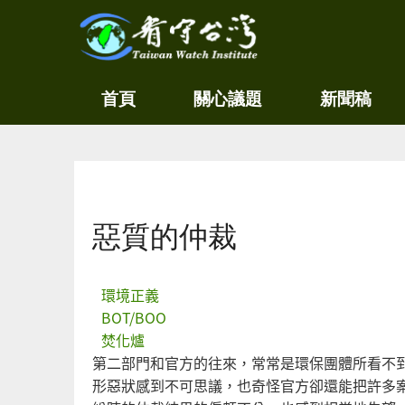
關
看守
首頁
關心議題
新聞稿
心
台灣
環
境
Taiwan
尊
Watch
重
生
您在這裡
命
看
惡質的仲裁
守
台
灣
永
環境正義
續
BOT/BOO
家
焚化爐
園
第二部門和官方的往來，常常是環保團體所看不
形惡狀感到不可思議，也奇怪官方卻還能把許多