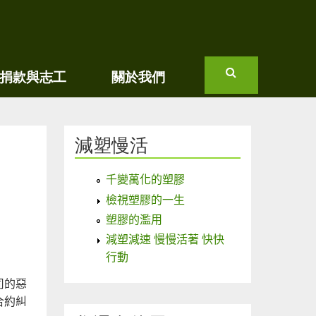
捐款與志工
關於我們
搜
尋
減塑慢活
千變萬化的塑膠
檢視塑膠的一生
塑膠的濫用
減塑減速 慢慢活著 快快
行動
司的惡
合約糾