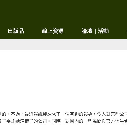
移
至
主
內
出版品
線上資源
論壇｜活動
容
到的。不過，最近報紙卻透露了一個有趣的報導，令人對某些公
案子委託給這樣子的公司。同時，對國內的一些民間與官方發生