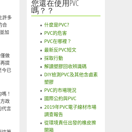
您還在使用PVC
嗎？？
生許多
的合
什麼是PVC?
並加
PVC的危害
PVC在哪裡？
最新反PVC短文
價僅做
採取行動
而再提
解讀塑膠回收辨識碼
至今已
DIY檢測PVC及其他含鹵素
塑膠
PVC的市場現況
約嗎！
國際公約與PVC
地方政
2019年PVC電子線材市場
的代言
調查報告
從環境責任出發的橡皮擦
開箱
而這筆