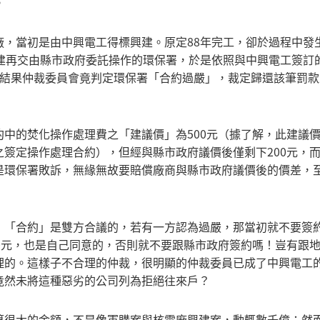
。
廠，當初是由中興電工得標興建。原定88年完工，卻於過程中發
興建再交由縣市政府委託操作的環保署，於是依照與中興電工簽訂
，結果仲裁委員會竟判定環保署「合約過嚴」，裁定歸還該筆罰款
中的焚化操作處理費之「建議價」為500元（據了解，此建議
簽定操作處理合約），但經與縣市政府議價後僅剩下200元，
是環保署敗訴，無緣無故要賠償廠商與縣市政府議價後的價差，
！「合約」是雙方合議的，若有一方認為過嚴，那當初就不要簽
0元，也是自己同意的，否則就不要跟縣市政府簽約嗎！豈有跟
理的。這樣子不合理的仲裁，很明顯的仲裁委員已成了中興電工
竟然未將這種惡劣的公司列為拒絕往來戶？
算很大的金額，不是像軍購案與核電廠興建案，動輒數千億；然