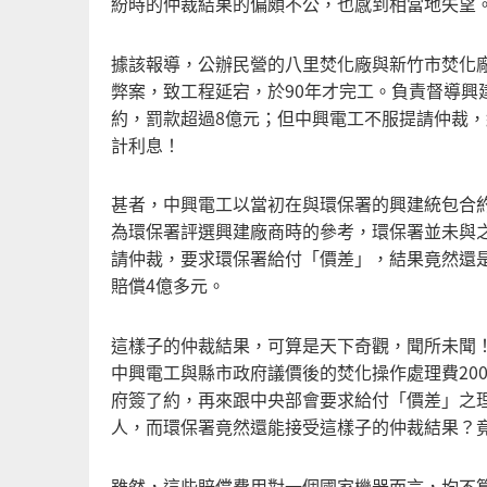
紛時的仲裁結果的偏頗不公，也感到相當地失望
據該報導，公辦民營的八里焚化廠與新竹市焚化
弊案，致工程延宕，於90年才完工。負責督導
約，罰款超過8億元；但中興電工不服提請仲裁
計利息！
甚者，中興電工以當初在與環保署的興建統包合約
為環保署評選興建廠商時的參考，環保署並未與之
請仲裁，要求環保署給付「價差」，結果竟然還
賠償4億多元。
這樣子的仲裁結果，可算是天下奇觀，聞所未聞
中興電工與縣市政府議價後的焚化操作處理費20
府簽了約，再來跟中央部會要求給付「價差」之
人，而環保署竟然還能接受這樣子的仲裁結果？
雖然，這些賠償費用對一個國家機器而言，均不