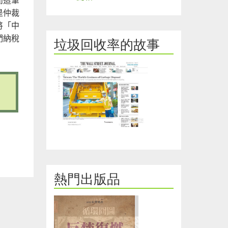
是仲裁
將「中
們納稅
垃圾回收率的故事
熱門出版品