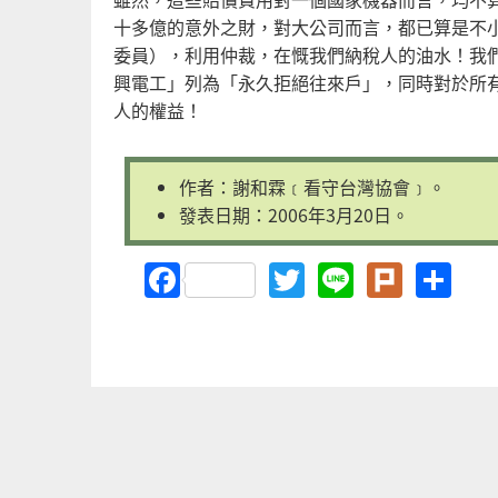
十多億的意外之財，對大公司而言，都已算是不
委員），利用仲裁，在慨我們納稅人的油水！我
興電工」列為「永久拒絕往來戶」，同時對於所
人的權益！
作者：謝和霖﹝看守台灣協會﹞。
發表日期：2006年3月20日。
Facebook
Twitter
Line
Plurk
Sh