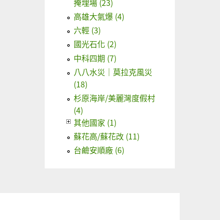
掩埋場 (23)
高雄大氣爆 (4)
六輕 (3)
國光石化 (2)
中科四期 (7)
八八水災｜莫拉克風災
(18)
杉原海岸/美麗灣度假村
(4)
其他國家 (1)
蘇花高/蘇花改 (11)
台鹼安順廠 (6)