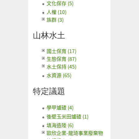
文化保存 (5)
人權 (10)
族群 (3)
山林水土
國土保育 (17)
生態保育 (87)
水土保持 (45)
水資源 (65)
特定議題
學甲爐碴 (4)
後壁玉米田爐碴 (1)
填海造陸 (6)
歐欣企業-龍琦事業廢棄物