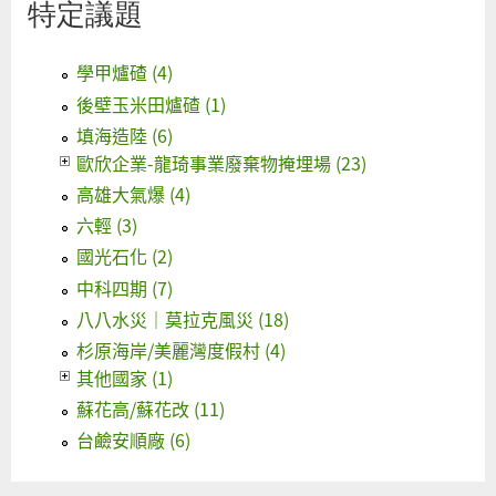
特定議題
學甲爐碴 (4)
後壁玉米田爐碴 (1)
填海造陸 (6)
歐欣企業-龍琦事業廢棄物掩埋場 (23)
高雄大氣爆 (4)
六輕 (3)
國光石化 (2)
中科四期 (7)
八八水災｜莫拉克風災 (18)
杉原海岸/美麗灣度假村 (4)
其他國家 (1)
蘇花高/蘇花改 (11)
台鹼安順廠 (6)