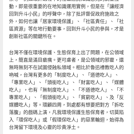
動，即是很重要的在地知識運用實例，但是在「讓經濟
回到升斗小民」的呼聲中，除了批評督促政府施政之
外，如何也讓「居家環境保護」、「社區責任」、「社
區資源」等在地行動要事，回到升斗小民的參與，才是
創新社區的關鍵所在。
台灣不僅在環境保護、生態保育上出了問題，在公領域
上，簡直是滿目瘡痍。更可慮者，是公領域的邪靈，還
無時無刻不在試圖侵蝕私領域。相比於魯迅禮教吃人的
吶喊，台灣有更多的「制度吃人」、「道德吃人」、
「專業吃人」、「頭銜吃人」、「財富吃人」、「媒體
吃人」，也有「無制度吃人」、「不道德吃人」、「不
專業吃人」、「假頭銜吃人」、「貧窮吃人」、及「反
媒體吃人」等。環顧四周，到處都有想要把對方「拆吃
落腹」的戲碼上演，凡我環境保護生態保育者，切莫陷
入「環保吃人」或「假環保吃人」的惡業輪迴，始得為
台灣留下環境及心靈的珍貴淨土。