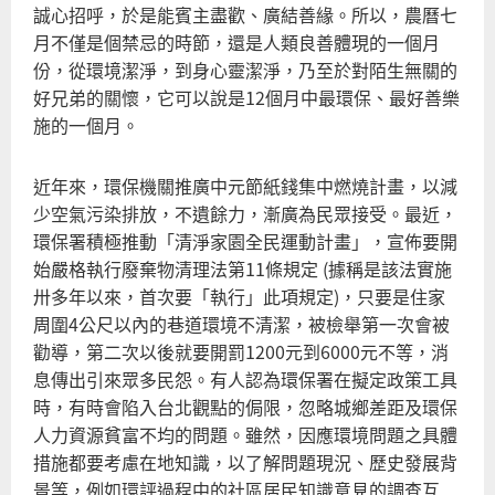
誠心招呼，於是能賓主盡歡、廣結善緣。所以，農曆七
月不僅是個禁忌的時節，還是人類良善體現的一個月
份，從環境潔淨，到身心靈潔淨，乃至於對陌生無關的
好兄弟的關懷，它可以說是12個月中最環保、最好善樂
施的一個月。
近年來，環保機關推廣中元節紙錢集中燃燒計畫，以減
少空氣污染排放，不遺餘力，漸廣為民眾接受。最近，
環保署積極推動「清淨家園全民運動計畫」，宣佈要開
始嚴格執行廢棄物清理法第11條規定 (據稱是該法實施
卅多年以來，首次要「執行」此項規定)，只要是住家
周圍4公尺以內的巷道環境不清潔，被檢舉第一次會被
勸導，第二次以後就要開罰1200元到6000元不等，消
息傳出引來眾多民怨。有人認為環保署在擬定政策工具
時，有時會陷入台北觀點的侷限，忽略城鄉差距及環保
人力資源貧富不均的問題。雖然，因應環境問題之具體
措施都要考慮在地知識，以了解問題現況、歷史發展背
景等，例如環評過程中的社區居民知識意見的調查互