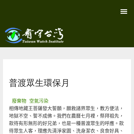
移
至
主
內
容
關
看守
心
環
台灣
境
您在這裡
尊
Taiwan
重
Watch
普渡眾生環保月
生
命
看
守
台
廢棄物
空氣污染
灣
相傳地藏王菩薩發大誓願，願救諸界眾生，教方便法，
永
續
地獄不空、誓不成佛。我們在農曆七月裡，祭拜祖先，
家
款待有形無形的好兄弟，也是一種普渡眾生的呼應。款
園
待眾生人客，理應先清淨家園、洗身潔衣、良食好具、