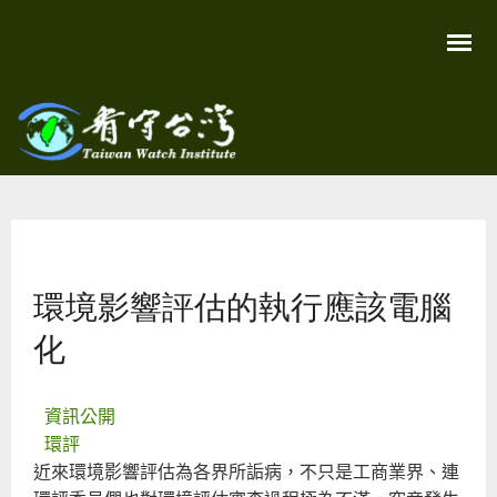
移
至
主
內
容
關
看守
心
環
台灣
境
您在這裡
尊
Taiwan
重
Watch
環境影響評估的執行應該電腦
生
命
看
化
守
台
灣
永
資訊公開
續
家
環評
園
近來環境影響評估為各界所詬病，不只是工商業界、連