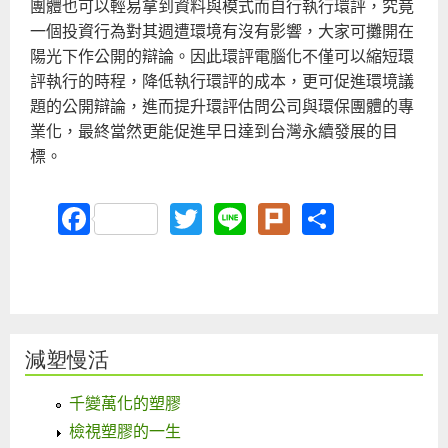
團體也可以輕易拿到資料與模式而自行執行環評，究竟
一個投資行為對其週遭環境有沒有影響，大家可攤開在
陽光下作公開的辯論。因此環評電腦化不僅可以縮短環
評執行的時程，降低執行環評的成本，更可促進環境議
題的公開辯論，進而提升環評估問公司與環保團體的專
業化，最終當然更能促進早日達到台灣永續發展的目
標。
Facebook
Twitter
Line
Plurk
Share
減塑慢活
千變萬化的塑膠
檢視塑膠的一生