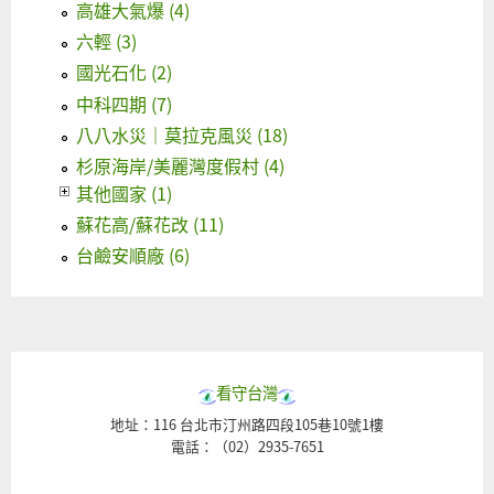
高雄大氣爆 (4)
六輕 (3)
國光石化 (2)
中科四期 (7)
八八水災｜莫拉克風災 (18)
杉原海岸/美麗灣度假村 (4)
其他國家 (1)
蘇花高/蘇花改 (11)
台鹼安順廠 (6)
看守台灣
地址：116 台北市汀州路四段105巷10號1樓
電話：（02）2935-7651