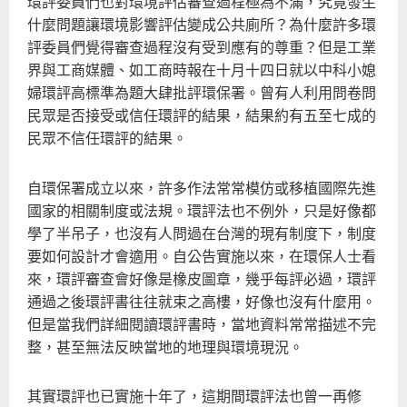
環評委員們也對環境評估審查過程極為不滿，究竟發生
什麼問題讓環境影響評估變成公共廁所？為什麼許多環
評委員們覺得審查過程沒有受到應有的尊重？但是工業
界與工商媒體、如工商時報在十月十四日就以中科小媳
婦環評高標準為題大肆批評環保署。曾有人利用問卷問
民眾是否接受或信任環評的結果，結果約有五至七成的
民眾不信任環評的結果。
自環保署成立以來，許多作法常常模仿或移植國際先進
國家的相關制度或法規。環評法也不例外，只是好像都
學了半吊子，也沒有人問過在台灣的現有制度下，制度
要如何設計才會適用。自公告實施以來，在環保人士看
來，環評審查會好像是橡皮圖章，幾乎每評必過，環評
通過之後環評書往往就束之高樓，好像也沒有什麼用。
但是當我們詳細閱讀環評書時，當地資料常常描述不完
整，甚至無法反映當地的地理與環境現況。
其實環評也已實施十年了，這期間環評法也曾一再修