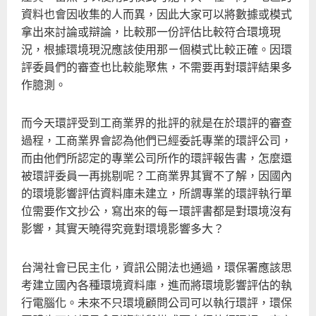
資料也會因收集的人而異，因此大家可以將數據或模式
拿出來討論或辯論，比較那一份評估比較符合環境現
況，根據環境現況應該使用那ㄧ個模式比較正確。因環
評委員們的審查也比較能聚焦，不需要再對環評結果多
作臆測。
而今天環評受到工商業界的批評的就是在於環評的審查
過程，工商業界會認為他們已經委託專業的環評公司，
而由他們所認定的專業公司所作的環評報告書，怎麼還
被環評委員一再挑剔呢？工商業界其實不了解，因國內
的環境影響評估資料庫未建立，所謂專業的環評執行單
位需要作文抄公，寫出來的每ㄧ環評書都是對環境沒有
影響，其實天曉得究竟對環境影響多大？
台灣社會已民主化，資訊公開法也通過，環保署應該思
考建立國內各種環境資料庫，進而將環境影響評估的執
行電腦化。未來不只環境顧問公司可以執行環評，環保