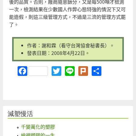
後的品質。否則，廠商隨意篩分，又是每500噸才檢測
一次，檢測結果在少數國人作弊心態特強的情況下又可
能造假，則這三級管理方式，不過是三流的管理方式罷
了。
作者：謝和霖（看守台灣協會秘書長）。
發表日期：2008年4月22日。
Facebook
Twitter
Line
Plurk
Share
減塑慢活
千變萬化的塑膠
檢視塑膠的一生