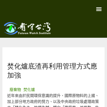
移
至
主
內
容
關
看守
心
環
台灣
境
您在這裡
尊
Taiwan
重
Watch
焚化爐底渣再利用管理方式應
生
命
看
加強
守
台
灣
永
廢棄物
焚化爐
續
家
近年來由於民間環保意識的提升、國際原物料的上揚、
園
加上部分地方政府的努力、以及中央政府垃圾處理政策