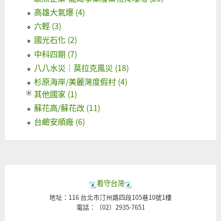
高雄大氣爆 (4)
六輕 (3)
國光石化 (2)
中科四期 (7)
八八水災｜莫拉克風災 (18)
杉原海岸/美麗灣度假村 (4)
其他國家 (1)
蘇花高/蘇花改 (11)
台鹼安順廠 (6)
看守台灣
地址：116 台北市汀州路四段105巷10號1樓
電話：（02）2935-7651