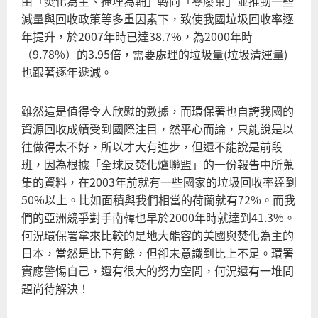
由「焚化為主、掩埋為輔」轉向「零廢棄」並推動一些
減量與回收政策等多重因素下，致使我國垃圾回收率逐
年提升，於2007年時已達38.7%，為2000年時
（9.78%）的3.95倍，需要處理的垃圾量(垃圾清運量)
也跟著逐年遞減。
雖然這是值得令人欣慰的數據，而環保署也自誇我國的
資源回收成績受到國際注目，然平心而論，只能說是以
往做得太不好，所以才大有進步，但還不能說是前段
班，因為根據「全球反焚化爐聯盟」的一份報告中所蒐
集的資料，在2003年前就有一些國家的垃圾回收率達到
50%以上。比如面積與我們相當的荷蘭就有72%。而我
們的亞洲競爭對手南韓也早於2000年時就達到41.3%。
何況環保署拿來比較的是地大能容的美國與焚化為主的
日本，當然是比下有餘，但卻未意識到比上不足。環署
實應警惕自己，還有很大的努力空間，何況還有一堆問
題尚待解決！