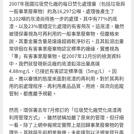
2007年我國垃圾焚化廠的每日焚化處理量（包括垃圾與
一般事業廢棄物）約為16,297公噸，處理後產生了
3,102噸的灰渣尚待進一步的處理，其中有77％的底
渣，以及23%需穩定化處理的有害飛灰。這底渣，雖然
被環保署視為可再利用的一般事業廢棄物，但嚴格來
說，其重金屬含量是遠遠超過乾淨砂石，且其鉛溶出量
常徘徊在有害事業廢棄物認定標準的邊緣，實應視為
「準」有害事業廢棄物。從2007年12月份的檢測資料
中，我們就發現新店廠的底渣鉛溶出量高達
4.88mg/L，已接近有害認定標準值（5mg/L）。因
此，應以審慎的態度來面對底渣的再利用。對於其再利
用的前處理程序、再利用產品品質、用途、與流向追蹤
管制，都應嚴予規範。
然而，環保署去年7月修訂的「垃圾焚化廠焚化底渣再
利用管理方式」，雖然號稱加嚴了原來的管理，但仔細
一看，除了上網申報規定實際上是回歸事業廢棄物的管
理外，其餘與先前相差無幾，未能達到以法規來提升再