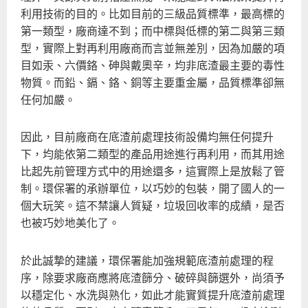
利用技術的目的。比如目前的三級品質標準，最高標的
第一類型，廠商達不到；而中標與低標的第二與第三類
型，實際上對再利用廠商而言並無差別，因為加嚴的項
目如汞、六價鉻、砷與戴奧辛，均非底渣最主要的毒性
物質。而鉛、鎘、鉻、銅等主要重金屬，品質標準卻無
任何加嚴。
因此，目前廠商在底渣前處理技術設備均無任何提升
下，均能依第二類型的產品用途進行再利用，而其用途
比起先前管理方式中的用途還多，這實際上是放鬆了管
制。環保署的承辦單位，以巧妙的包裝，開了國人的一
個大玩笑。這不禁讓人質疑，垃圾回收率的成績，是否
也被巧妙地美化了。
於此誠摯的建議，環保署能加強規範底渣前處理的程
序，除要求廠商應將底渣篩分、破碎與篩選外，尚須予
以穩定化、水洗與熟化，如此才能實質提升底渣前處理