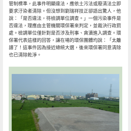
管制標準，此事件明顯違法，應依土污法或廢清法立即
要求汙染者清除。但沒想到劉瑞祥技正卻語出驚人，他
說：「是否違法，待檢調單位調查。」一個污染事件是
否違法，理應由主管機關環保署來判定，並裁決行政罰
處。檢調單位僅針對是否涉及刑事、貪瀆進入調查。環
保署代表這樣的回答，讓在場的環保團體均說：「太離
譜了！這事件因為接近總統大選，後來環保署同意清除
也已清除乾淨。