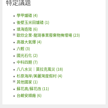
特定議題
學甲爐碴 (4)
後壁玉米田爐碴 (1)
填海造陸 (6)
歐欣企業-龍琦事業廢棄物掩埋場 (23)
高雄大氣爆 (4)
六輕 (3)
國光石化 (2)
中科四期 (7)
八八水災｜莫拉克風災 (18)
杉原海岸/美麗灣度假村 (4)
其他國家 (1)
蘇花高/蘇花改 (11)
台鹼安順廠 (6)