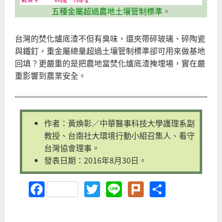
五種金屬超過農地土壤管制標準。
台灣的焚化爐底渣不但有臭味，還夾帶碎玻璃、碎陶瓷
與鐵釘，重金屬總量超過土壤管制標準卻可用來做基地
回填？更嚴重的是把農地當焚化爐底渣掩埋場，實在嚴
重影響到農業安全。
作者：黃煥彰／中華醫事科技大學護理系副
教授、台南社大環境行動小組召集人、看守
台灣協會理事。
發表日期：2016年8月30日。
Facebook
Twitter
Line
Plurk
Share