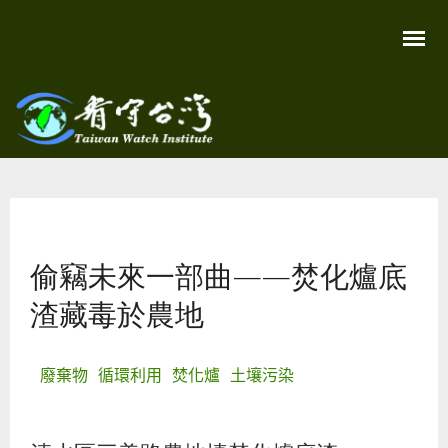
移
至
主
內
容
關
看守
心
環
台灣
境
您在這裡
尊
Taiwan
重
Watch
偷竊未來一部曲——焚化爐底
生
命
看
渣藏毒於農地
守
台
灣
永
廢棄物
循環利用
焚化爐
土壤污染
續
家
園