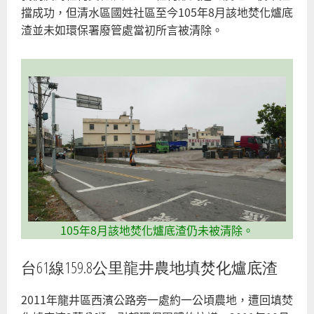
擋成功，但清水區國姓社區至今105年8月該地焚化爐底
渣並未如環保署廢管處當初所言被清除。
105年8月該地焚化爐底渣仍未被清除。
台61線159.8公里龍井農地填焚化爐底渣
2011年龍井區西濱公路旁一處約一公頃農地，遭回填焚