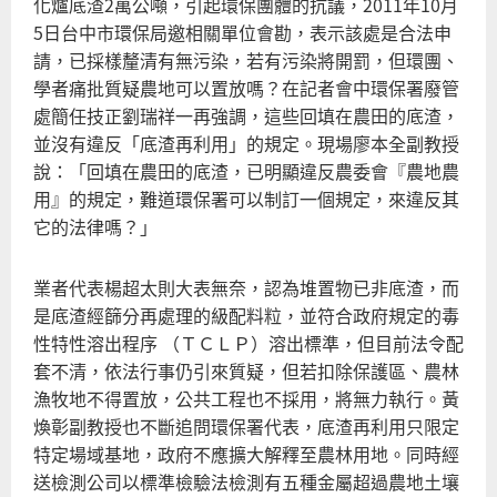
化爐底渣2萬公噸，引起環保團體的抗議，2011年10月
5日台中市環保局邀相關單位會勘，表示該處是合法申
請，已採樣釐清有無污染，若有污染將開罰，但環團、
學者痛批質疑農地可以置放嗎？在記者會中環保署廢管
處簡任技正劉瑞祥一再強調，這些回填在農田的底渣，
並沒有違反「底渣再利用」的規定。現場廖本全副教授
說：「回填在農田的底渣，已明顯違反農委會『農地農
用』的規定，難道環保署可以制訂一個規定，來違反其
它的法律嗎？」
業者代表楊超太則大表無奈，認為堆置物已非底渣，而
是底渣經篩分再處理的級配料粒，並符合政府規定的毒
性特性溶出程序 （ＴＣＬＰ）溶出標準，但目前法令配
套不清，依法行事仍引來質疑，但若扣除保護區、農林
漁牧地不得置放，公共工程也不採用，將無力執行。黃
煥彰副教授也不斷追問環保署代表，底渣再利用只限定
特定場域基地，政府不應擴大解釋至農林用地。同時經
送檢測公司以標準檢驗法檢測有五種金屬超過農地土壤