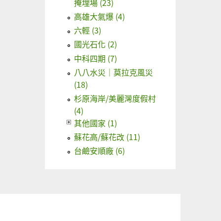
掩埋場 (23)
高雄大氣爆 (4)
六輕 (3)
國光石化 (2)
中科四期 (7)
八八水災｜莫拉克風災
(18)
杉原海岸/美麗灣度假村
(4)
其他國家 (1)
蘇花高/蘇花改 (11)
台鹼安順廠 (6)