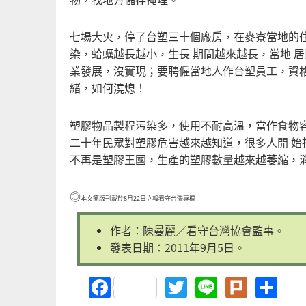
七場大火，停了台塑三十個廠房，在麥寮當地的
染，蛤蠣越長越小，生長 期間越來越長，當地 
業發展，沒實現；要聘僱當地人作台塑員工，資
緒，如何澆熄！
塑膠物品製程污染多，使用不耐高溫，當作食物
二十年民眾對塑膠危害越來越知道，很多人開 
不再是塑膠王國，生產的塑膠數量越來越萎縮，
◎
本文簡版刊載於8月22日立報看守台灣專欄
作者：陳曼麗／看守台灣協會監事。
發表日期：2011年9月5日。
Facebook
Twitter
Line
Plurk
Sh