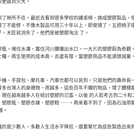
卻更感到火大。
到了無所不在。最近去看到很多學校的課桌椅，換成塑膠製品，
壞了不能修，不像木製品可用三十年以上，即使壞了，五把椅子
，木匠就消失了，他們是被塑膠淘汰 了。
膠瓶，堵住水溝，塞住河川攔壩出水口，一大片的塑膠蔚為奇觀
七種，再生使用的成本高，去處有限。當塑膠用品不能源頭減量
手機、手提包、摩托車、汽車也都可以見到。只是他們的壽命長
很多台灣人的身邊物，用越多，這些百年不爛的物品，埋了體積
。現在越來越多人在檢討塑膠的氾濫，以後 的人若考古到二十和
、塑膠瓶、塑膠衣褲、塑膠鞋……。再來看不到了，因為石油用
維。
錢的是少數人，多數人生活水平降低，還要幫忙為這些製造出來