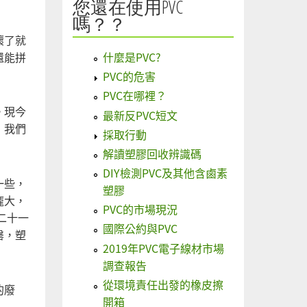
您還在使用PVC
嗎？？
壞了就
還能拼
什麼是PVC?
PVC的危害
PVC在哪裡？
。現今
最新反PVC短文
，我們
採取行動
解讀塑膠回收辨識碼
DIY檢測PVC及其他含鹵素
一些，
塑膠
龐大，
PVC的市場現況
二十一
國際公約與PVC
罄，塑
2019年PVC電子線材市場
調查報告
從環境責任出發的橡皮擦
的廢
開箱