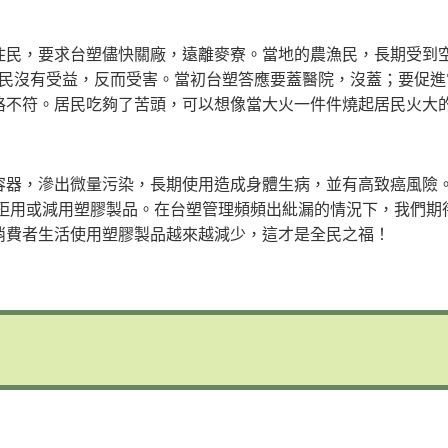
住民，要求台塑儘快關廠，遠離麥寮。當地的農漁民，長期受到
居民沒有受益，反而受害。當初台塑答應要蓋醫院，沒蓋；要促進
格不符。居民吃夠了苦頭，可以想像當大火一件件燒起居民火大
容器，滲出微量污染，長期使用造成身體生病，並有高致癌風險
始拒用或減用塑膠製品。在台塑管理頻頻出紕漏的情況下，我們期
消費者生活使用塑膠製品越來越減少，這才是全民之福！
are