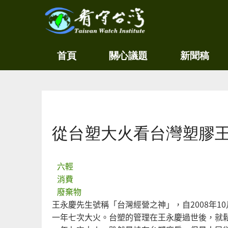
關
看守
首頁
關心議題
新聞稿
心
台灣
環
境
Taiwan
尊
Watch
重
生
您在這裡
命
看
從台塑大火看台灣塑膠
守
台
灣
永
六輕
續
消費
家
廢棄物
園
王永慶先生號稱「台灣經營之神」，自2008年
一年七次大火。台塑的管理在王永慶過世後，就