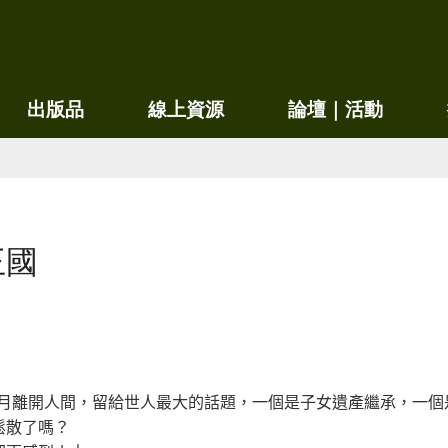
移
至
主
內
出版品
線上資源
論壇｜活動
容
王國
10月離開人間，留給世人最大的話題，一個是子女遺產繼承，一個
鬆散了嗎？