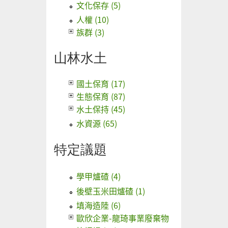
文化保存 (5)
人權 (10)
族群 (3)
山林水土
國土保育 (17)
生態保育 (87)
水土保持 (45)
水資源 (65)
特定議題
學甲爐碴 (4)
後壁玉米田爐碴 (1)
填海造陸 (6)
歐欣企業-龍琦事業廢棄物