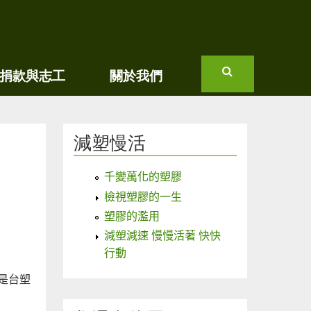
捐款與志工
關於我們
搜
尋
減塑慢活
千變萬化的塑膠
檢視塑膠的一生
塑膠的濫用
減塑減速 慢慢活著 快快
行動
是台塑