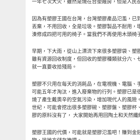
一年七次大火，雖然是燒在台塑廠房，但是人民
因為有塑膠王國在台灣，台灣塑膠產品氾濫，已
丟棄，不用回收，全是垃圾。塑膠製品不耐用，
湊修成四把可用的椅子。當我們不再使用木頭椅子
早期，下大雨，從山上漂流下來很多塑膠袋、塑
雖有資源回收制度，但回收的塑膠種類就分六、
就一直要收拾殘局。
塑膠不只用在每天的消耗品，在電視機、電腦、
可能五年才淘汰，進入廢棄物的行列。塑膠已是
燒了產生戴奧辛的空氣污染，增加現代人的風險
世紀，可能會挖出很多塑膠碗、塑膠盤、塑膠杯
膠的原料沒有了， 大家開始再用回陶土和天然纖
塑膠王國的代價，可能就是塑膠氾濫吧！賺到金
物，找地方儲存掩埋。