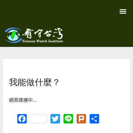
移
至
主
內
容
關
看守
心
環
台灣
境
您在這裡
尊
Taiwan
重
Watch
我能做什麼？
生
命
看
守
台
網頁建構中...
灣
永
續
Facebook
Twitter
Line
Plurk
Share
家
園