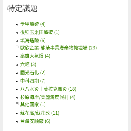
特定議題
學甲爐碴 (4)
後壁玉米田爐碴 (1)
填海造陸 (6)
歐欣企業-龍琦事業廢棄物掩埋場 (23)
高雄大氣爆 (4)
六輕 (3)
國光石化 (2)
中科四期 (7)
八八水災｜莫拉克風災 (18)
杉原海岸/美麗灣度假村 (4)
其他國家 (1)
蘇花高/蘇花改 (11)
台鹼安順廠 (6)