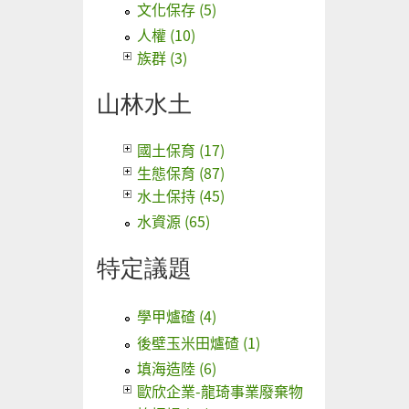
文化保存 (5)
人權 (10)
族群 (3)
山林水土
國土保育 (17)
生態保育 (87)
水土保持 (45)
水資源 (65)
特定議題
學甲爐碴 (4)
後壁玉米田爐碴 (1)
填海造陸 (6)
歐欣企業-龍琦事業廢棄物