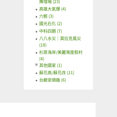
掩埋場 (23)
高雄大氣爆 (4)
六輕 (3)
國光石化 (2)
中科四期 (7)
八八水災｜莫拉克風災
(18)
杉原海岸/美麗灣度假村
(4)
其他國家 (1)
蘇花高/蘇花改 (11)
台鹼安順廠 (6)