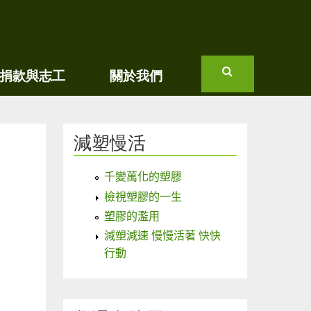
捐款與志工
關於我們
搜
尋
減塑慢活
千變萬化的塑膠
檢視塑膠的一生
塑膠的濫用
減塑減速 慢慢活著 快快
行動