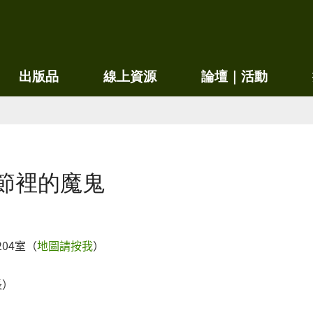
移
至
主
內
出版品
線上資源
論壇｜活動
容
細節裡的魔鬼
04室（
地圖請按我
）
長）