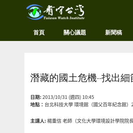
關
看守
首頁
關心議題
新聞稿
心
台灣
環
境
Taiwan
尊
Watch
重
生
您在這裡
命
看
潛藏的國土危機--找出
守
台
灣
永
日期:
2013/10/31 (週四) 10:45
續
地點：
台北科技大學 環境館（國父百年紀念館）2
家
園
主講人:
楊重信 老師（文化大學環境設計學院院