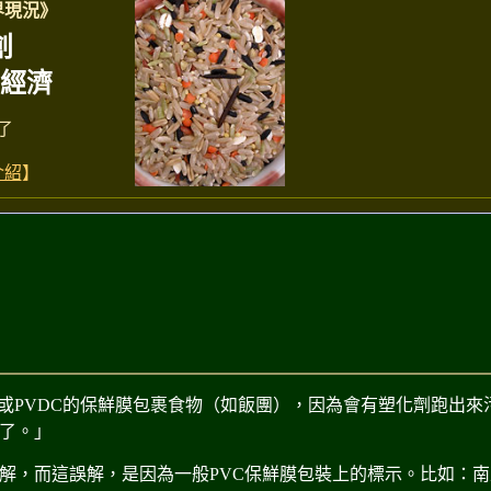
世界現況》
創
經濟
了
介紹
】
C或PVDC的保鮮膜包裹食物（如飯團），因為會有塑化劑跑出
了。」
解，而這誤解，是因為一般PVC保鮮膜包裝上的標示。
比如：南