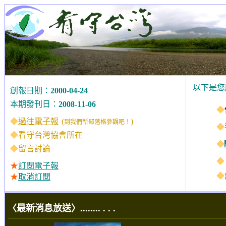
以下是您
創報日期
：
2000-04-24
本期發刊日：
2008-11-06
◆
◆
過往電子報
(
)
到我們新部落格參觀吧！
◆
◆
看守台灣協會所在
◆
◆
留言討論
◆
★
訂閱電子報
◆
★
取消訂閱
〈最新消息放送〉........ . . .