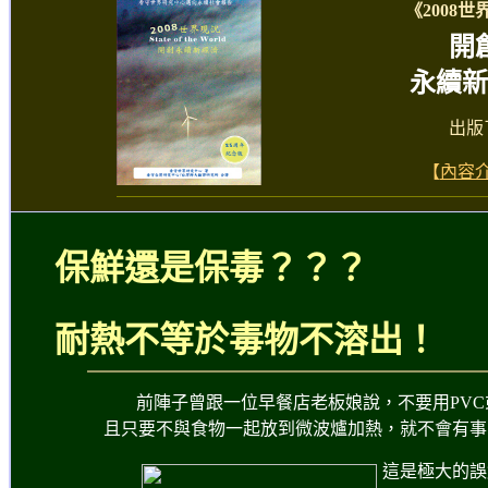
《2008
開
永續新
出版
【
內容
保鮮還是保毒
？？？
耐熱不等於毒物不溶出！
前陣子曾跟一位早餐店老板娘說，不要用PV
且只要不與食物一起放到微波爐加熱，就不會有事
這是極大的誤