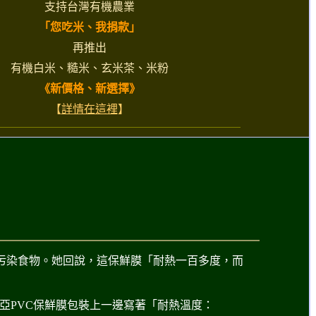
支持台灣有機農業
「您吃米、我捐款」
再推出
有機白米、糙米、玄米茶、米粉
《新價格、新選擇》
【
詳情在這裡
】
來污染食物。她回說，這保鮮膜「耐熱一百多度，而
亞PVC保鮮膜包裝上一邊寫著「耐熱溫度：