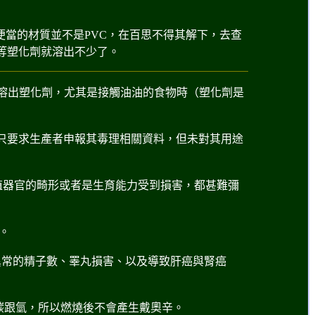
便當的材質並不是PVC，在百思不得其解下，去查
P等塑化劑就溶出不少了。
溶出塑化劑，尤其是接觸油油的食物時（塑化劑是
只要求生產者申報其毒理相關資料，但未對其用途
殖器官的畸形或者是生育能力受到損害，都甚難彌
。
異常的精子數、睪丸損害、以及導致肝癌與腎癌
碳跟氫，所以燃燒後不會產生戴奧辛。