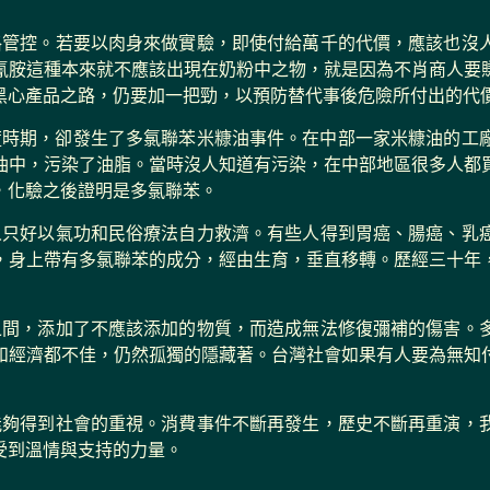
格管控。若要以肉身來做實驗，即使付給萬千的代價，應該也沒
氰胺這種本來就不應該出現在奶粉中之物，就是因為不肖商人要
黑心產品之路，仍要加一把勁，以預防替代事後危險所付出的代
蠻荒時期，卻發生了多氯聯苯米糠油事件。在中部一家米糠油的
油中，污染了油脂。當時沒人知道有污染，在中部地區很多人都
，化驗之後證明是多氯聯苯。
人只好以氣功和民俗療法自力救濟。有些人得到胃癌、腸癌、乳
，身上帶有多氯聯苯的成分，經由生育，垂直移轉。歷經三十年
之間，添加了不應該添加的物質，而造成無法修復彌補的傷害。
和經濟都不佳，仍然孤獨的隱藏著。台灣社會如果有人要為無知
能夠得到社會的重視。消費事件不斷再發生，歷史不斷再重演，
受到溫情與支持的力量。