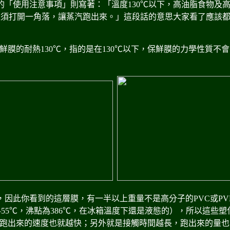
邊的「使用注意事項」則寫著：「溫度130℃以下，高油脂食物及
且須打開一角落，讓蒸汽跑出來。」這段話的意思大家看了應該
保鮮膜的耐熱130℃，指的是在130℃以下，保鮮膜的力學性質不
。
劑，因此你看到的這層膜，有一半以上重量不是高分子的PVC或P
–55℃，沸點為386℃，在冰箱溫度下還是液態的），所以這些
跑出來的速度也就越快；另外就是接觸時間越長，跑出來的量也