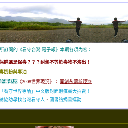
所訂閱的《看守台灣 電子報》本期各項內容
：
保鮮還是保毒？？？耐熱不等於毒物不溶出！
毒奶粉與毒油
新書發表
《2008世界現況》：
開創永續新經濟
「看守世界專論」中文版封面瑕疵書大拍賣！
請協助尋找台灣看守人
、
圖書館捐書運動