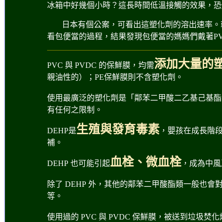
冰箱中好幾個小時？這長時間低溫接觸的效果，恐
日本有個公案，可看出這塑化劑的溶出速率。
看包便當的過程，結果發現包便當的媽媽們戴著P
添加大量的
PVC
與
PVDC
的保鮮膜，均需
親油性的）；PE保鮮膜則不含塑化劑。
使用
最廣泛的塑化劑是「鄰苯二甲酸二乙基己基酯
有任何之限制。
生殖與發育毒素
DEHP
是
，
嬰
孩在成長階
補。
血栓、微血栓
DEHP
也可能引起
，成為中風
除了
DEHP
外，其他的鄰苯二甲酸酯類一般也會
等。
使用
過的
PVC
與
PVDC
保鮮膜，被送到垃圾焚化