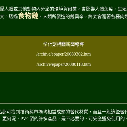
擾人體或其他動物內分泌的環境賀爾蒙，會影響人體免疫、生殖
食物鏈
大。透過
，人類所製造的戴奧辛，終究會隨著各種肉
塑化劑相關新聞報導
/archive/epaper/20080302.htm
/archive/epaper/20080118.htm
品都可找到技術與市場均相當成熟的替代材質，而且一般這些替
品。 更何況，PVC製的許多產品，是不必要的，可完全避免使用的