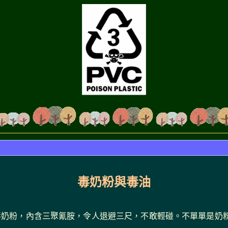
毒奶粉與毒油
毒奶粉，內含三聚氰胺，令人退避三尺，不敢輕碰。不單單是奶