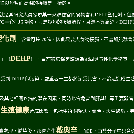
怕與短暫而高溫的接觸是一樣的。
就是某研究人員發現某一來源便當的食物含有DEHP塑化劑，但
VC手套抓取食物，只是短短的接觸過程，且還不算高溫，DEH
塑化劑
，含量可達
70
％，因此只要與食物接觸，不需加熱就會
DEHP
」（
） ，目前被環保署歸類為第四類毒性化學物質，
段受到
DEHP
的污染，嚴重者一生都將深受其害，不論是造成生
及其他相關疾病的潛在因素，同時也會危害到肝與肺等重要器官
生殖健康
對
造成影響，包括生殖率降低、流產、天生缺陷、
戴奧辛
爐處理，燃燒後，都會產生
；而
PE
，由於分子中只含