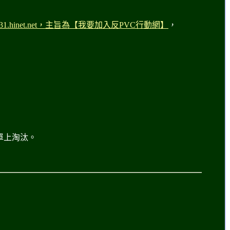
hinet.net，主旨為【
我要加入
反PVC
行動網】
，
單上淘汰。