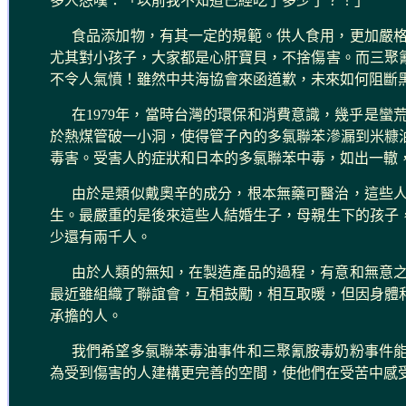
多人怨嘆：「以前我不知道已經吃了多少了？！」
食品添加物，有其一定的規範。供人食用，更加嚴
尤其對小孩子，大家都是心肝寶貝，不捨傷害。而三聚
不令人氣憤！雖然中共海協會來函道歉，未來如何阻斷
在1979年，當時台灣的環保和消費意識，幾乎是
於熱煤管破一小洞，使得管子內的多氯聯苯滲漏到米糠
毒害。受害人的症狀和日本的多氯聯苯中毒，如出一轍
由於是類似戴奧辛的成分，根本無藥可醫治，這些
生。最嚴重的是後來這些人結婚生子，母親生下的孩子
少還有兩千人。
由於人類的無知，在製造產品的過程，有意和無意
最近雖組織了聯誼會，互相鼓勵，相互取暖，但因身體
承擔的人。
我們希望多氯聯苯毒油事件和三聚氰胺毒奶粉事件
為受到傷害的人建構更完善的空間，使他們在受苦中感