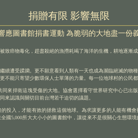
捐贈有限
影響無限
響應圖書館捐書運動
為脆弱的大地盡一份
被致癌物毒化，趕盡殺絕的漁撈耗竭了海洋的生機，耕地逐漸成
繼續遭受蹂躪。更不願意看到人類有一天也成為瀕臨絕滅的物種
更不能只寄望少數環保人士單薄的力量。每一位地球村的公民都
共同來捍衛這塊受傷的大地。協會選擇看守世界研究中心已出
同來認識與關切目前台灣若干迫切的議題。
接的投入，才能有效的拯救這個地球。為求讓更多的人能有機會
在全國
5,000所大大小小的圖書館中，讓從來不是很關心生態