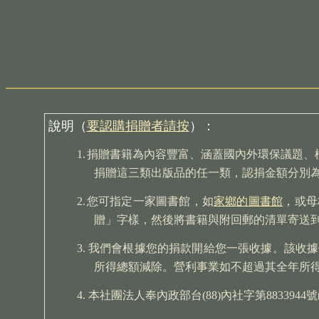
說明（
要認購捐贈者請按
）
：
1.
捐贈書籍為內容豐富、涵蓋國內外環保議題、
捐贈這三類出版品的任一類，認捐金額分別為175
2.
您可指定一家圖書館，如
家鄉的圖書館
，或母
贈」字樣，然後將書籍與附回郵的清單寄送
3.
我們會根據您的捐款開給您一張收據。該收據
所得總額減除。營利事業如不超過其全年所得
4.
本社團法人奉內政部台
(88)內社字第8833