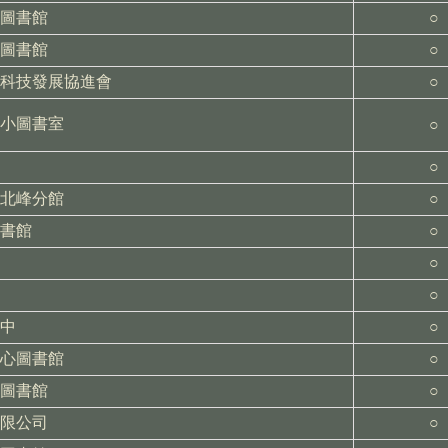
圖書館
○
圖書館
○
科技發展協進會
○
小圖書室
○
○
北峰分館
○
書館
○
○
○
中
○
心圖書館
○
圖書館
○
限公司
○