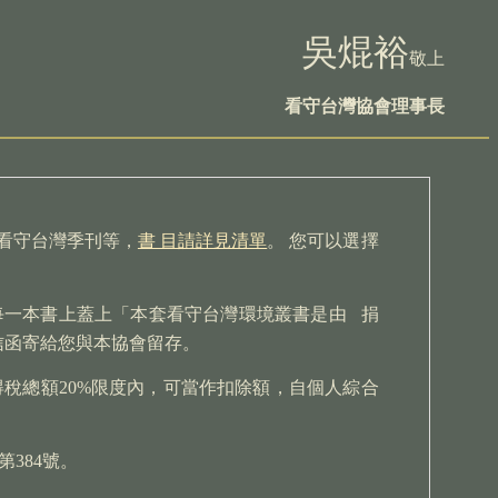
吳
焜裕
敬上
看守台灣協會理事長
看守台灣季刊等，
書 目請詳見清單
。 您可以選擇
每一本書上蓋上「本套看守台灣環境叢書是由
捐
信函寄給您與本協會留存。
得稅總額
20%限度內，可當作扣除額，自個人綜合
第384號。