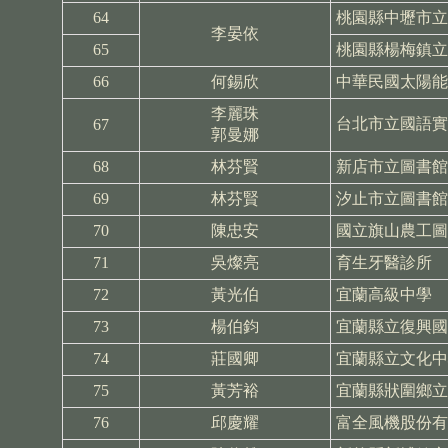
64
桃園縣中壢市立
李晏依
65
桃園縣楊梅鎮立
66
何錫欣
中華民國太陽能
李麗珠
台北市立國語實
67
郭曼娜
68
林芬賢
新店市立圖書館
69
林芬賢
汐止市立圖書館
70
陳忠安
國立旗山農工圖
71
吳燦亮
育生牙醫診所
72
黃光伯
宜蘭高級中學
73
楊伯鈞
宜蘭縣立復興國
74
莊國卿
宜蘭縣立文化中
75
黃芳裕
宜蘭縣狀圍鄉立
76
邱慶耀
富全風機股份有