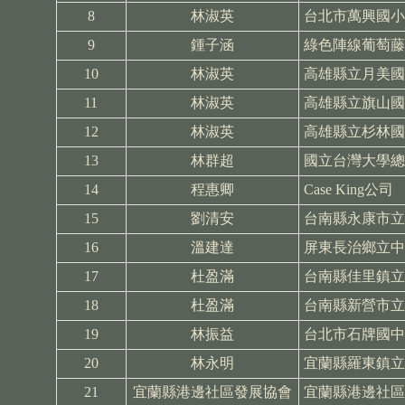
8
林淑英
台北市萬興國小
9
鍾子涵
綠色陣線葡萄藤
10
林淑英
高雄縣立月美國
11
林淑英
高雄縣立旗山國
12
林淑英
高雄縣立杉林國
13
林群超
國立台灣大學總
14
程惠卿
Case King公司
15
劉清安
台南縣永康市立
16
溫建達
屏東長治鄉立中
17
杜盈滿
台南縣佳里鎮立
18
杜盈滿
台南縣新營市立
19
林振益
台北市石牌國中
20
林永明
宜蘭縣羅東鎮立
21
宜蘭縣港邊社區發展協會
宜蘭縣港邊社區