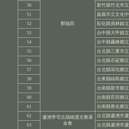
50
新竹縣竹北市立
51
嘉義市立文化中
52
鄭福田
彰化縣員林鎮立
53
台中縣大甲鎮立
54
台中縣霧峰鄉立
55
台北縣三重市立
56
台北縣石碇鄉立
57
台北縣深坑鄉立
58
台東縣綠島鄉立
59
台南縣新市鄉立
60
台南縣官田鄉立
61
台南縣善化鄉立
62
台北縣蘆洲市蘆
蘆洲李宅古蹟維護文教基
金會
63
台北縣蘆洲市蘆