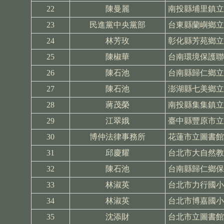
22
陳曼麗
南投縣埔里鎮立
23
民進黨中央黨部
台東縣蘭嶼鄉立
24
林芳玫
彰化縣芳苑鄉立
25
陳椒華
台南環境保護聯
26
陳石池
台南縣歸仁鄉立
27
陳石池
澎湖縣七美鄉立
28
蔣茂榮
南投縣集集鎮立
29
江翠娥
臺中縣豐原市立
30
博仲法律事務所
花蓮市立圖書館
31
邱慶耀
台北市大自然教
32
陳石池
台南縣歸仁鄉保
33
林淑英
台北市力行國小
34
林淑英
台北市博嘉國小
35
沈添財
台北市立圖書館