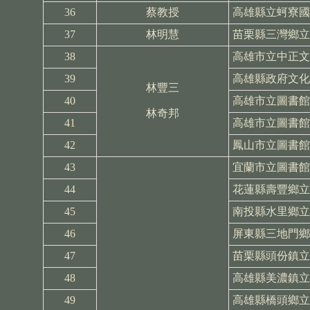
36
蔡教授
高雄縣立蚵寮國
37
林明慧
苗栗縣三灣鄉立
38
高雄市立中正文
39
高雄縣政府文化
林豐三
40
高雄市立圖書館
林奇邦
41
高雄市立圖書館
42
鳳山市立圖書館
43
宜蘭市立圖書館
44
花蓮縣壽豐鄉立
45
南投縣水里鄉立
46
屏東縣三地門鄉
47
苗栗縣頭份鎮立
48
高雄縣美濃鎮立
49
高雄縣橋頭鄉立