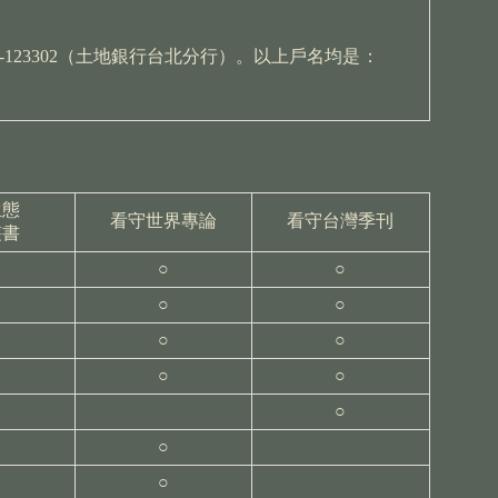
01-123302（土地銀行台北分行）。以上戶名均是：
生態
看守世界專論
看守台灣季刊
叢書
○
○
○
○
○
○
○
○
○
○
○