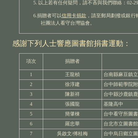
5.
以上若有任何疑問，請不吝與我們聯絡：
02
6.捐贈者可以
信用卡捐款
，請至郵局劃撥或銀行
社團法人看守台灣協會。
感謝下列人士響應圖書館捐書運動：
項次
捐贈者
1
王龍楨
台南縣麻豆鎮立
2
徐淳建
台中師範學院附
3
陳新祥
台中縣沙鹿鎮鹿
4
張國龍
基隆高中
5
簡肇棟
台中看守所圖書
6
羅忠華
台北市立圖書館
7
吳啟文/傅桂梅
台中烏日鄉立圖