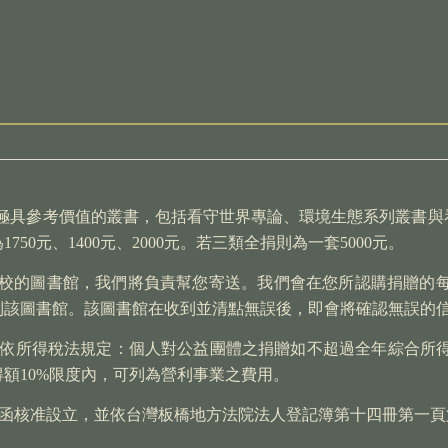
極具參考價值的叢書，包括看守世界專論、環境生態系列叢書與
0元、1400元、2000元。若三類全捐則為一套5000元。
校的圖書館，我們將負責幫您寄送。我們會在您所認購捐贈的
到該圖書館。該圖書館在收到並清點無誤後，即會將確認無誤的
依所得稅法規定：個人對公益團體之捐贈如不超過全年綜合所
額10%限度內，可列為營利事業之費用。
944號函核准設立，並依台灣板橋地方法院法人登記簿第十四冊第一頁